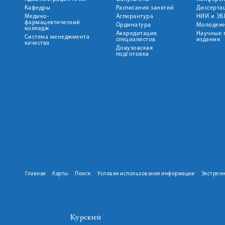
Кафедры
Расписания занятий
Диссерта
Медико-
Аспирантура
НИИ и ЭБ
фармацевтический
Ординатура
Молодежн
колледж
Аккредитация
Научные 
Система менеджмента
специалистов
издания
качества
Довузовская
подготовка
Главная
Карты
Поиск
Условия использования информации
Экстрен
Курский