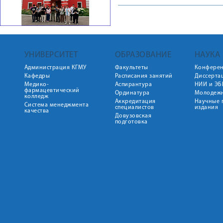
УНИВЕРСИТЕТ
ОБРАЗОВАНИЕ
НАУКА
Администрация КГМУ
Факультеты
Конфере
Кафедры
Расписания занятий
Диссерта
Медико-
Аспирантура
НИИ и ЭБ
фармацевтический
Ординатура
Молодежн
колледж
Аккредитация
Научные 
Система менеджмента
специалистов
издания
качества
Довузовская
подготовка