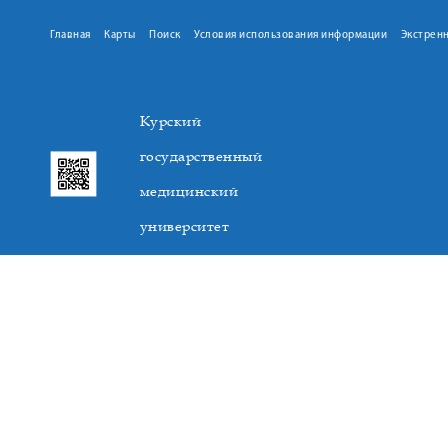
Главная
Карты
Поиск
Условия использования информации
Экстрен
Курский
государственный
медицинский
университет