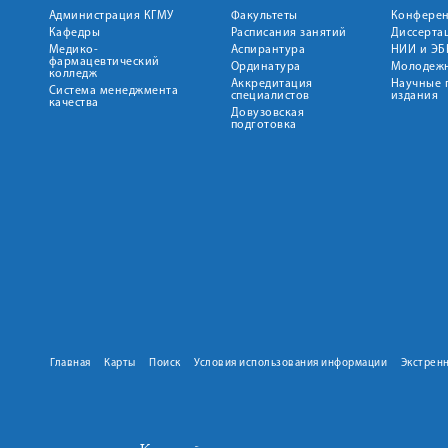
Администрация КГМУ
Факультеты
Конфере
Кафедры
Расписания занятий
Диссерта
Медико-
Аспирантура
НИИ и ЭБ
фармацевтический
Ординатура
Молодежн
колледж
Аккредитация
Научные 
Система менеджмента
специалистов
издания
качества
Довузовская
подготовка
Главная
Карты
Поиск
Условия использования информации
Экстрен