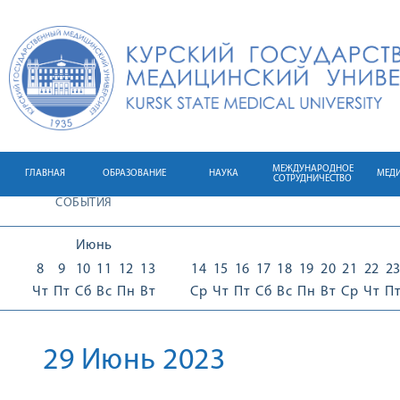
МЕЖДУНАРОДНОЕ
ГЛАВНАЯ
ОБРАЗОВАНИЕ
НАУКА
МЕД
СОТРУДНИЧЕСТВО
СОБЫТИЯ
Июнь
8
9
10
11
12
13
14
15
16
17
18
19
20
21
22
2
Чт
Пт
Сб
Вс
Пн
Вт
Ср
Чт
Пт
Сб
Вс
Пн
Вт
Ср
Чт
П
29 Июнь 2023