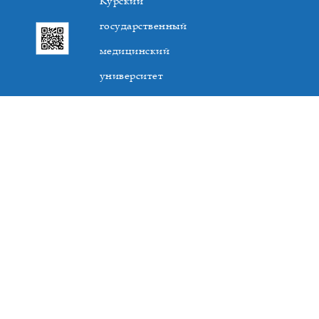
Курский
государственный
медицинский
университет