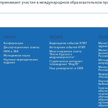
 принимают участие в международном образовательном пр
НАУКА
МЕДИА
ПОЛ
Конференции
Видеоархив событий КГМУ
Минис
здрав
Диссертационные советы
Фотоархив событий КГМУ
Минист
НИИ и ЭБК
Многотиражная газета
высше
"Вести Курского
Молодежная наука
Росси
медуниверситета"
Научные периодические
Метод
Студенческое интернет-
издания
аккред
телевидение "МедТВ"
Минис
Наш университет в СМИ
Росси
Федер
«Росси
Научна
библио
Горяча
обеспе
социа
обуча
образ
орган
образ