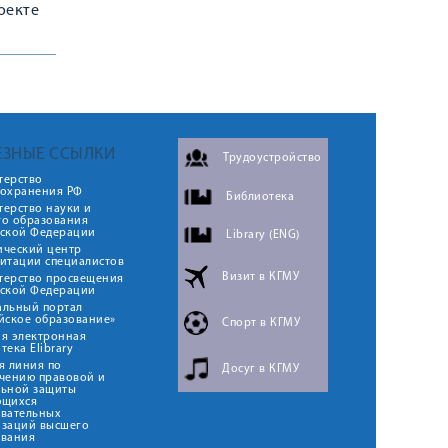
оекте
ЕЗНЫЕ ССЫЛКИ
Трудоустройство
терство
оохранения РФ
Библиотека
ерство науки и
го образования
йской Федерации
Library (ENG)
ический центр
итации специалистов
Визит в КГМУ
терство просвещения
йской Федерации
альный портал
йское образование»
Спорт в КГМУ
я электронная
тека Elibrary
я линия по
Досуг в КГМУ
чению правовой и
льной защиты
ющихся
овательных
изаций высшего
ования