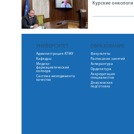
Курские онкологи
УНИВЕРСИТЕТ
ОБРАЗОВАНИЕ
Администрация КГМУ
Факультеты
Кафедры
Расписания занятий
Медико-
Аспирантура
фармацевтический
Ординатура
колледж
Аккредитация
Система менеджмента
специалистов
качества
Довузовская
подготовка