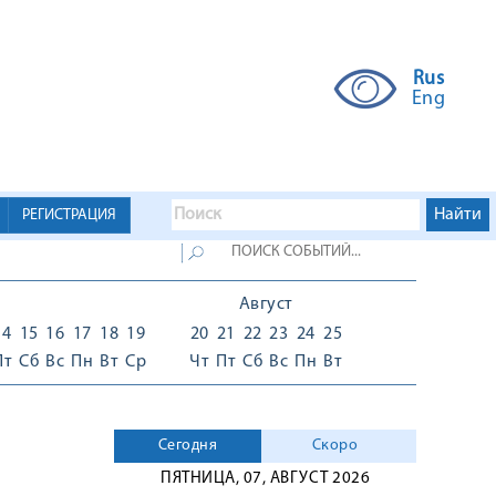
Rus
Eng
РЕГИСТРАЦИЯ
Август
14
15
16
17
18
19
20
21
22
23
24
25
Пт
Сб
Вс
Пн
Вт
Ср
Чт
Пт
Сб
Вс
Пн
Вт
Сегодня
Скоро
ПЯТНИЦА, 07, АВГУСТ 2026