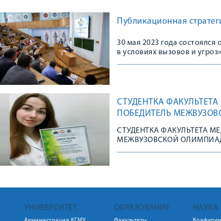
Публикационная стратеги
30 мая 2023 года состоялс
в условиях вызовов и угроз
СТУДЕНТКА ФАКУЛЬТЕТА
ПОБЕДИТЕЛЬ МЕЖВУЗОВ
СТУДЕНТКА ФАКУЛЬТЕТА М
МЕЖВУЗОВСКОЙ ОЛИМПИА
УНИВЕРСИТЕТ
ОБРАЗОВАНИЕ
НАУКА
Администрация КГМУ
Факультеты
Конфере