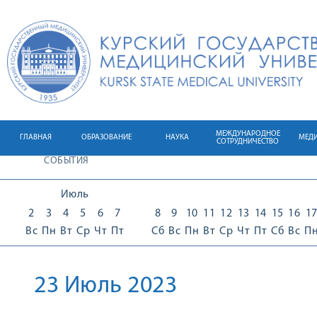
МЕЖДУНАРОДНОЕ
ГЛАВНАЯ
ОБРАЗОВАНИЕ
НАУКА
МЕД
СОТРУДНИЧЕСТВО
СОБЫТИЯ
Июль
2
3
4
5
6
7
8
9
10
11
12
13
14
15
16
1
Вс
Пн
Вт
Ср
Чт
Пт
Сб
Вс
Пн
Вт
Ср
Чт
Пт
Сб
Вс
П
23 Июль 2023