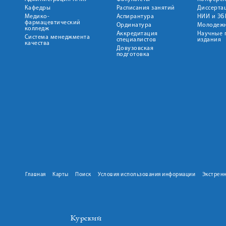
Кафедры
Расписания занятий
Диссерта
Медико-
Аспирантура
НИИ и ЭБ
фармацевтический
Ординатура
Молодежн
колледж
Аккредитация
Научные 
Система менеджмента
специалистов
издания
качества
Довузовская
подготовка
Главная
Карты
Поиск
Условия использования информации
Экстрен
Курский