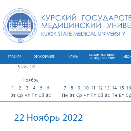
МЕЖДУНАРОДНОЕ
ГЛАВНАЯ
ОБРАЗОВАНИЕ
НАУКА
МЕД
СОТРУДНИЧЕСТВО
СОБЫТИЯ
Ноябрь
1
2
3
4
5
6
7
8
9
10
11
12
13
14
15
16
Вт
Ср
Чт
Пт
Сб
Вс
Пн
Вт
Ср
Чт
Пт
Сб
Вс
Пн
Вт
С
22 Ноябрь 2022