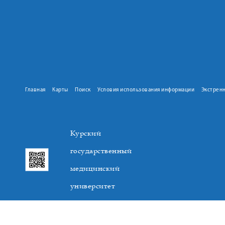
Главная
Карты
Поиск
Условия использования информации
Экстрен
Курский
государственный
медицинский
университет