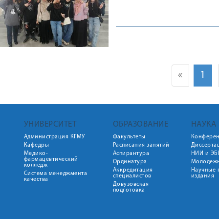
«
1
УНИВЕРСИТЕТ
ОБРАЗОВАНИЕ
НАУКА
Администрация КГМУ
Факультеты
Конфере
Кафедры
Расписания занятий
Диссерта
Медико-
Аспирантура
НИИ и ЭБ
фармацевтический
Ординатура
Молодежн
колледж
Аккредитация
Научные 
Система менеджмента
специалистов
издания
качества
Довузовская
подготовка