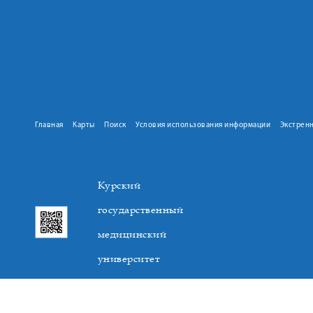
Главная
Карты
Поиск
Условия использования информации
Экстрен
Курский
государственный
медицинский
университет