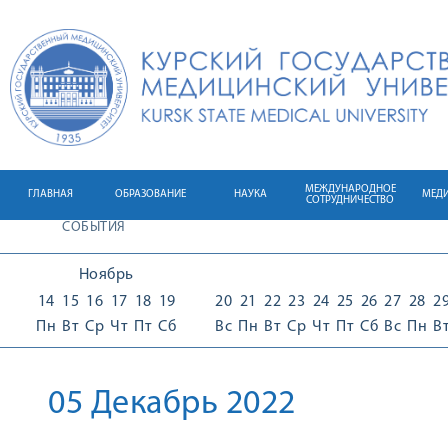
МЕЖДУНАРОДНОЕ
ГЛАВНАЯ
ОБРАЗОВАНИЕ
НАУКА
МЕД
СОТРУДНИЧЕСТВО
СОБЫТИЯ
Ноябрь
14
15
16
17
18
19
20
21
22
23
24
25
26
27
28
2
Пн
Вт
Ср
Чт
Пт
Сб
Вс
Пн
Вт
Ср
Чт
Пт
Сб
Вс
Пн
В
05 Декабрь 2022