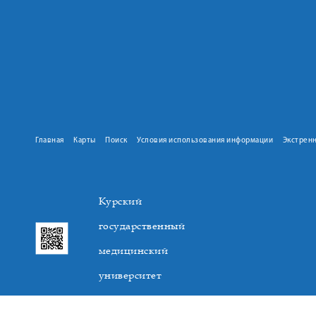
Главная
Карты
Поиск
Условия использования информации
Экстрен
Курский
государственный
медицинский
университет