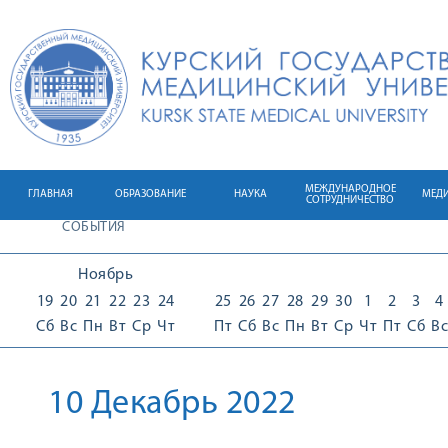
МЕЖДУНАРОДНОЕ
ГЛАВНАЯ
ОБРАЗОВАНИЕ
НАУКА
МЕД
СОТРУДНИЧЕСТВО
СОБЫТИЯ
Ноябрь
19
20
21
22
23
24
25
26
27
28
29
30
1
2
3
4
Сб
Вс
Пн
Вт
Ср
Чт
Пт
Сб
Вс
Пн
Вт
Ср
Чт
Пт
Сб
Вс
10 Декабрь 2022