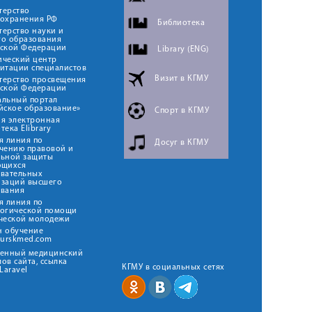
терство
оохранения РФ
Библиотека
ерство науки и
го образования
йской Федерации
Library (ENG)
ический центр
итации специалистов
Визит в КГМУ
терство просвещения
йской Федерации
альный портал
йское образование»
Спорт в КГМУ
я электронная
тека Elibrary
я линия по
Досуг в КГМУ
чению правовой и
льной защиты
ющихся
овательных
изаций высшего
ования
я линия по
логической помощи
ческой молодежи
н обучение
kurskmed.com
твенный медицинский
ов сайта, ссылка
КГМУ в социальных сетях
Laravel