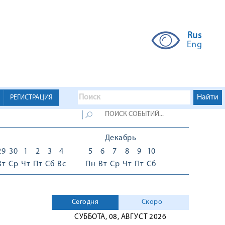
Rus
Eng
РЕГИСТРАЦИЯ
Декабрь
29
30
1
2
3
4
5
6
7
8
9
10
Вт
Ср
Чт
Пт
Сб
Вс
Пн
Вт
Ср
Чт
Пт
Сб
Сегодня
Скоро
СУББОТА, 08, АВГУСТ 2026