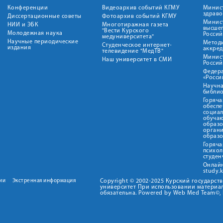
Конференции
Видеоархив событий КГМУ
Минис
здрав
Диссертационные советы
Фотоархив событий КГМУ
Минист
НИИ и ЭБК
Многотиражная газета
высше
"Вести Курского
Молодежная наука
Росси
медуниверситета"
Научные периодические
Метод
Студенческое интернет-
издания
аккред
телевидение "МедТВ"
Минис
Наш университет в СМИ
Росси
Федер
«Росси
Научна
библио
Горяча
обеспе
социа
обуча
образ
орган
образ
Горяча
психо
студен
Онлай
study.
ии
Экстренная информация
Copyright © 2002-2025 Курский государс
университет При использовании материал
обязательна. Powered by Web Med Team©, 