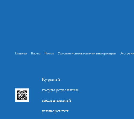
Главная
Карты
Поиск
Условия использования информации
Экстрен
Курский
государственный
медицинский
университет