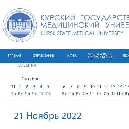
МЕЖДУНАРОДНОЕ
ГЛАВНАЯ
ОБРАЗОВАНИЕ
НАУКА
МЕД
СОТРУДНИЧЕСТВО
СОБЫТИЯ
Октябрь
31
1
2
3
4
5
6
7
8
9
10
11
12
13
14
1
Пн
Вт
Ср
Чт
Пт
Сб
Вс
Пн
Вт
Ср
Чт
Пт
Сб
Вс
Пн
В
21 Ноябрь 2022