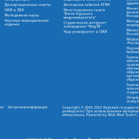
здрав
Диссертационные советы
Фотоархив событий КГМУ
Минист
НИИ и ЭБК
Многотиражная газета
высше
"Вести Курского
Молодежная наука
Росси
медуниверситета"
Научные периодические
Метод
Студенческое интернет-
издания
аккред
телевидение "МедТВ"
Минис
Наш университет в СМИ
Росси
Федер
«Росси
Научна
библио
Горяча
обеспе
социа
обуча
образ
орган
образ
Горяча
психо
студен
Онлай
study.
ии
Экстренная информация
Copyright © 2002-2025 Курский государс
университет При использовании материал
обязательна. Powered by Web Med Team©, 