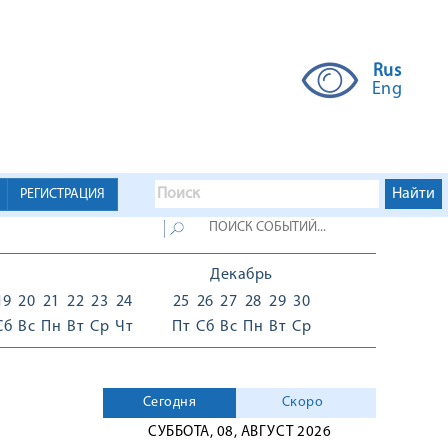
Rus
Eng
РЕГИСТРАЦИЯ
Декабрь
19
20
21
22
23
24
25
26
27
28
29
30
Сб
Вс
Пн
Вт
Ср
Чт
Пт
Сб
Вс
Пн
Вт
Ср
Сегодня
Скоро
СУББОТА, 08, АВГУСТ 2026