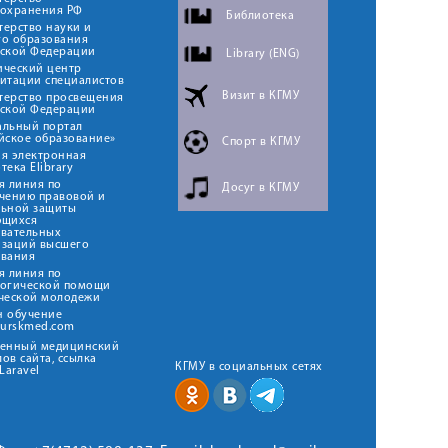
оохранения РФ
Библиотека
ерство науки и
го образования
йской Федерации
Library (ENG)
ический центр
итации специалистов
Визит в КГМУ
терство просвещения
йской Федерации
альный портал
йское образование»
Спорт в КГМУ
я электронная
тека Elibrary
я линия по
Досуг в КГМУ
чению правовой и
льной защиты
ющихся
овательных
изаций высшего
ования
я линия по
логической помощи
ческой молодежи
н обучение
kurskmed.com
твенный медицинский
ов сайта, ссылка
КГМУ в социальных сетях
Laravel