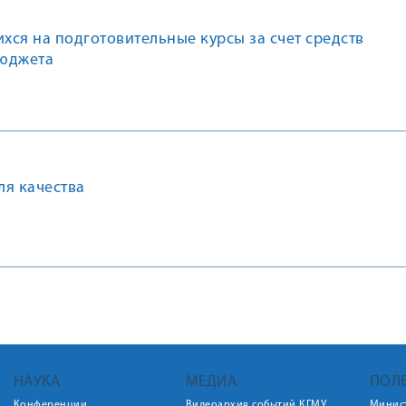
ся на подготовительные курсы за счет средств
юджета
ля качества
НАУКА
МЕДИА
ПОЛ
Конференции
Видеоархив событий КГМУ
Минис