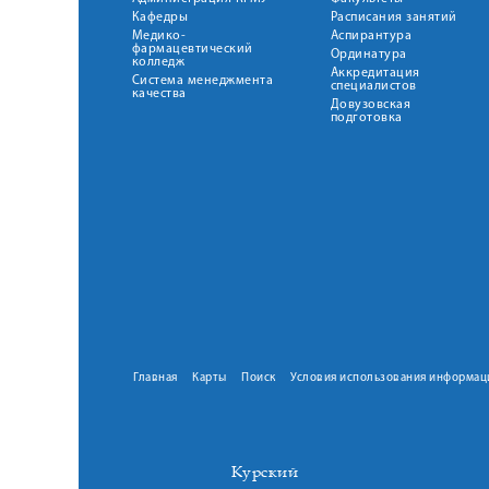
Кафедры
Расписания занятий
Медико-
Аспирантура
фармацевтический
Ординатура
колледж
Аккредитация
Система менеджмента
специалистов
качества
Довузовская
подготовка
Главная
Карты
Поиск
Условия использования информац
Курский