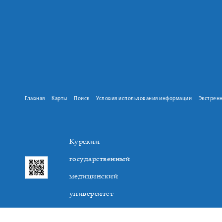
Главная
Карты
Поиск
Условия использования информации
Экстрен
Курский
государственный
медицинский
университет