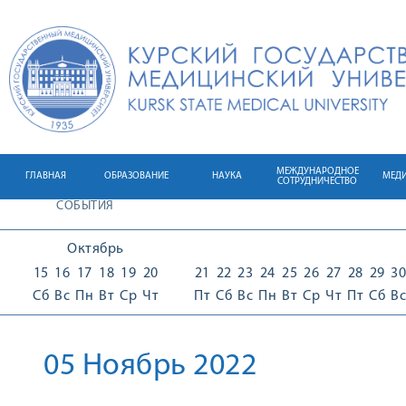
МЕЖДУНАРОДНОЕ
ГЛАВНАЯ
ОБРАЗОВАНИЕ
НАУКА
МЕД
СОТРУДНИЧЕСТВО
СОБЫТИЯ
Октябрь
15
16
17
18
19
20
21
22
23
24
25
26
27
28
29
30
Сб
Вс
Пн
Вт
Ср
Чт
Пт
Сб
Вс
Пн
Вт
Ср
Чт
Пт
Сб
Вс
05 Ноябрь 2022