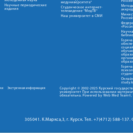
Молодежная наука
Росси
медуниверситета"
Научные периодические
Метод
Студенческое интернет-
издания
аккред
телевидение "МедТВ"
Минис
Наш университет в СМИ
Росси
Федер
«Росси
Научна
библио
Горяча
обеспе
социа
обуча
образ
орган
образ
Горяча
психо
студен
Онлай
study.
ии
Экстренная информация
Copyright © 2002-2025 Курский государс
университет При использовании материал
обязательна. Powered by Web Med Team©, 
305041. К.Маркса,3, г. Курск. Тел. +7(4712) 588-137.