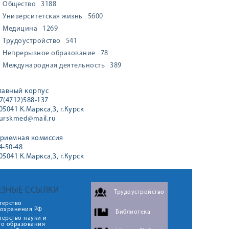
Общество
3188
Университетская жизнь
5600
Медицина
1269
Трудоустройство
541
Непрерывное образование
78
Международная деятельность
389
лавный корпус
7(4712)588-137
05041 К.Маркса,3, г.Курск
urskmed@mail.ru
риемная комиссия
4-50-48
05041 К.Маркса,3, г.Курск
ЕЗНЫЕ ССЫЛКИ
Трудоустройство
терство
оохранения РФ
Библиотека
ерство науки и
го образования