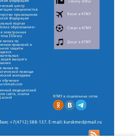
йской Федерации
Library (ENG)
ический центр
итации специалистов
Визит в КГМУ
терство просвещения
йской Федерации
альный портал
йское образование»
Спорт в КГМУ
я электронная
тека Elibrary
я линия по
Досуг в КГМУ
чению правовой и
льной защиты
ющихся
овательных
изаций высшего
ования
я линия по
логической помощи
ческой молодежи
н обучение
kurskmed.com
твенный медицинский
ов сайта, ссылка
КГМУ в социальных сетях
Laravel
 Факс +7(4712) 588-137. E-mail: kurskmed@mail.ru