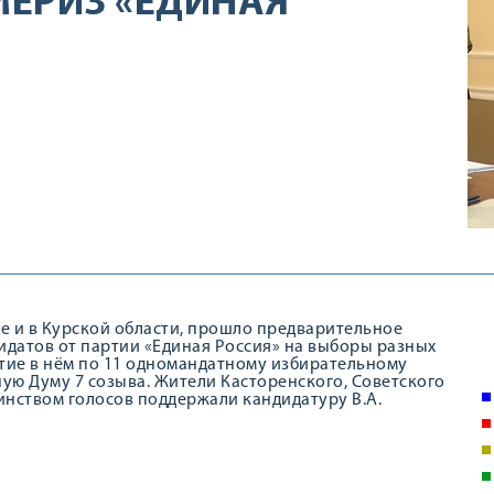
ЕРИЗ «ЕДИНАЯ
исле и в Курской области, прошло предварительное
датов от партии «Единая Россия» на выборы разных
стие в нём по 11 одномандатному избирательному
ную Думу 7 созыва. Жители Касторенского, Советского
нством голосов поддержали кандидатуру В.А.