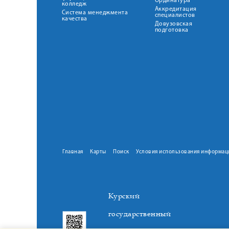
Ординатура
колледж
Аккредитация
Система менеджмента
специалистов
качества
Довузовская
подготовка
Главная
Карты
Поиск
Условия использования информац
Курский
государственный