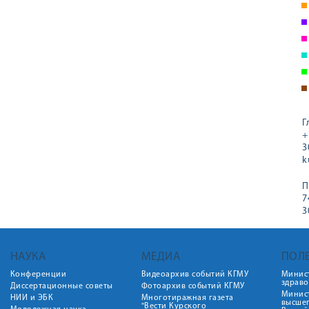
Г
+
3
k
П
7
3
НАУКА
МЕДИА
ПОЛ
Конференции
Видеоархив событий КГМУ
Минис
здрав
Диссертационные советы
Фотоархив событий КГМУ
Минист
НИИ и ЭБК
Многотиражная газета
высше
"Вести Курского