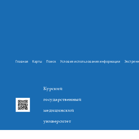
Главная
Карты
Поиск
Условия использования информации
Экстрен
Курский
государственный
медицинский
университет