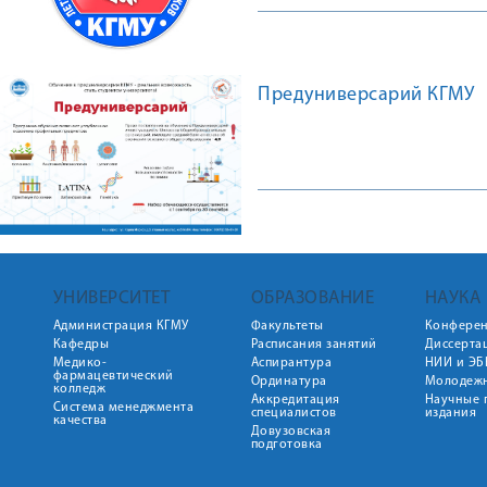
Предуниверсарий КГМУ
УНИВЕРСИТЕТ
ОБРАЗОВАНИЕ
НАУКА
Администрация КГМУ
Факультеты
Конфере
Кафедры
Расписания занятий
Диссерта
Медико-
Аспирантура
НИИ и ЭБ
фармацевтический
Ординатура
Молодежн
колледж
Аккредитация
Научные 
Система менеджмента
специалистов
издания
качества
Довузовская
подготовка