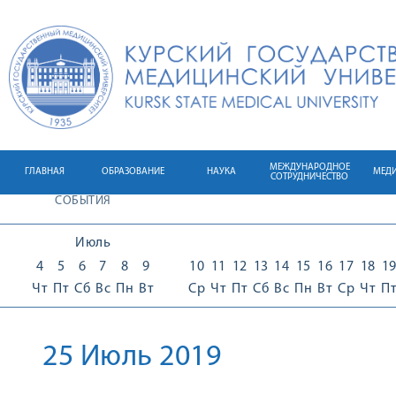
МЕЖДУНАРОДНОЕ
ГЛАВНАЯ
ОБРАЗОВАНИЕ
НАУКА
МЕД
СОТРУДНИЧЕСТВО
СОБЫТИЯ
Июль
4
5
6
7
8
9
10
11
12
13
14
15
16
17
18
1
Чт
Пт
Сб
Вс
Пн
Вт
Ср
Чт
Пт
Сб
Вс
Пн
Вт
Ср
Чт
П
25 Июль 2019