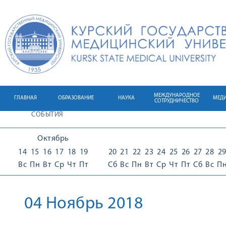
МЕЖДУНАРОДНОЕ
ГЛАВНАЯ
ОБРАЗОВАНИЕ
НАУКА
МЕД
СОТРУДНИЧЕСТВО
СОБЫТИЯ
Октябрь
14
15
16
17
18
19
20
21
22
23
24
25
26
27
28
2
Вс
Пн
Вт
Ср
Чт
Пт
Сб
Вс
Пн
Вт
Ср
Чт
Пт
Сб
Вс
П
04 Ноябрь 2018