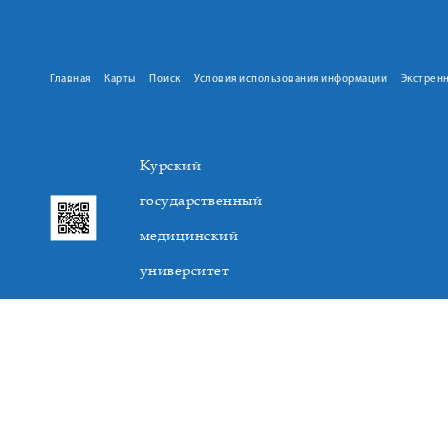
Главная
Карты
Поиск
Условия использования информации
Экстрен
Курский
государственный
медицинский
университет