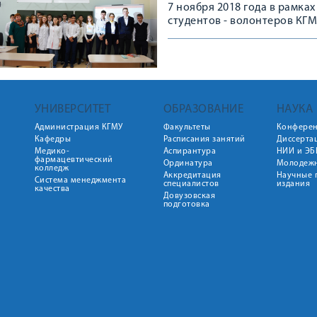
7 ноября 2018 года в рамка
студентов - волонтеров КГМ
общеобразовательная школа
УНИВЕРСИТЕТ
ОБРАЗОВАНИЕ
НАУКА
Администрация КГМУ
Факультеты
Конфере
Кафедры
Расписания занятий
Диссерта
Медико-
Аспирантура
НИИ и ЭБ
фармацевтический
Ординатура
Молодежн
колледж
Аккредитация
Научные 
Система менеджмента
специалистов
издания
качества
Довузовская
подготовка