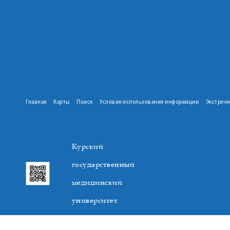
Главная
Карты
Поиск
Условия использования информации
Экстрен
Курский
государственный
медицинский
университет