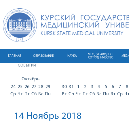
МЕЖДУНАРОДНОЕ
ГЛАВНАЯ
ОБРАЗОВАНИЕ
НАУКА
МЕД
СОТРУДНИЧЕСТВО
СОБЫТИЯ
Октябрь
24
25
26
27
28
29
30
31
1
2
3
4
5
6
7
8
Ср
Чт
Пт
Сб
Вс
Пн
Вт
Ср
Чт
Пт
Сб
Вс
Пн
Вт
Ср
Ч
14 Ноябрь 2018