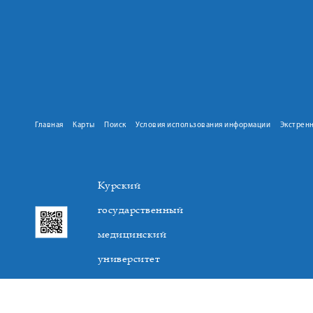
Главная
Карты
Поиск
Условия использования информации
Экстрен
Курский
государственный
медицинский
университет