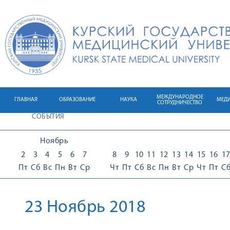
МЕЖДУНАРОДНОЕ
ГЛАВНАЯ
ОБРАЗОВАНИЕ
НАУКА
МЕД
СОТРУДНИЧЕСТВО
СОБЫТИЯ
Ноябрь
2
3
4
5
6
7
8
9
10
11
12
13
14
15
16
1
Пт
Сб
Вс
Пн
Вт
Ср
Чт
Пт
Сб
Вс
Пн
Вт
Ср
Чт
Пт
С
23 Ноябрь 2018