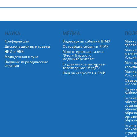
НАУКА
МЕДИА
ПОЛ
Конференции
Видеоархив событий КГМУ
Минис
здрав
Диссертационные советы
Фотоархив событий КГМУ
Минист
НИИ и ЭБК
Многотиражная газета
высше
"Вести Курского
Молодежная наука
Росси
медуниверситета"
Научные периодические
Метод
Студенческое интернет-
издания
аккред
телевидение "МедТВ"
Минис
Наш университет в СМИ
Росси
Федер
«Росси
Научна
библио
Горяча
обеспе
социа
обуча
образ
орган
образ
Горяча
психо
студен