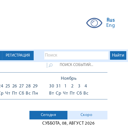
Rus
Eng
РЕГИСТРАЦИЯ
Ноябрь
24
25
26
27
28
29
30
31
1
2
3
4
Ср
Чт
Пт
Сб
Вс
Пн
Вт
Ср
Чт
Пт
Сб
Вс
Сегодня
Скоро
СУББОТА, 08, АВГУСТ 2026