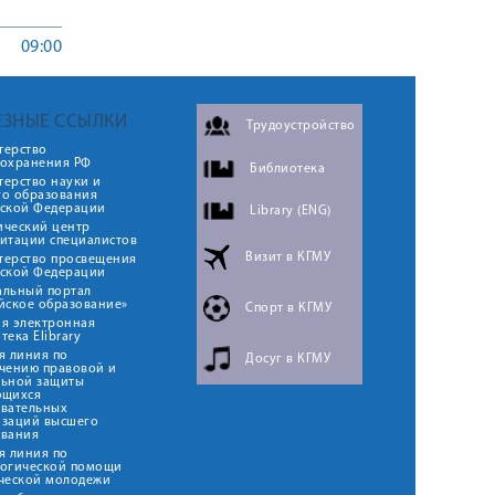
09:00
ЕЗНЫЕ ССЫЛКИ
Трудоустройство
терство
оохранения РФ
Библиотека
ерство науки и
го образования
йской Федерации
Library (ENG)
ический центр
итации специалистов
Визит в КГМУ
терство просвещения
йской Федерации
альный портал
йское образование»
Спорт в КГМУ
я электронная
тека Elibrary
я линия по
Досуг в КГМУ
чению правовой и
льной защиты
ющихся
овательных
изаций высшего
ования
я линия по
логической помощи
ческой молодежи