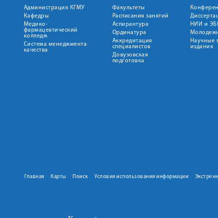
Администрация КГМУ
Факультеты
Конфере
Кафедры
Расписания занятий
Диссерта
Медико-
Аспирантура
НИИ и ЭБ
фармацевтический
Ординатура
Молодежн
колледж
Аккредитация
Научные 
Система менеджмента
специалистов
издания
качества
Довузовская
подготовка
Главная
Карты
Поиск
Условия использования информации
Экстрен