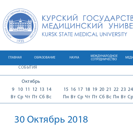
МЕЖДУНАРОДНОЕ
ГЛАВНАЯ
ОБРАЗОВАНИЕ
НАУКА
МЕД
СОТРУДНИЧЕСТВО
СОБЫТИЯ
Октябрь
9
10
11
12
13
14
15
16
17
18
19
20
21
22
23
24
Вт
Ср
Чт
Пт
Сб
Вс
Пн
Вт
Ср
Чт
Пт
Сб
Вс
Пн
Вт
С
30 Октябрь 2018