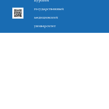
Курский
государственный
медицинский
университет