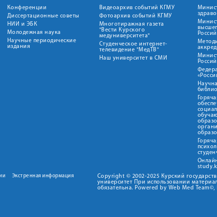
Конференции
Видеоархив событий КГМУ
Минис
здрав
Диссертационные советы
Фотоархив событий КГМУ
Минист
НИИ и ЭБК
Многотиражная газета
высше
"Вести Курского
Молодежная наука
Росси
медуниверситета"
Научные периодические
Метод
Студенческое интернет-
издания
аккред
телевидение "МедТВ"
Минис
Наш университет в СМИ
Росси
Федер
«Росси
Научна
библио
Горяча
обеспе
социа
обуча
образ
орган
образ
Горяча
психо
студен
Онлай
study.
ии
Экстренная информация
Copyright © 2002-2025 Курский государс
университет При использовании материал
обязательна. Powered by Web Med Team©, 