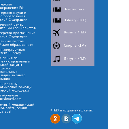
терство
оохранения РФ
Библиотека
ерство науки и
го образования
йской Федерации
Library (ENG)
ический центр
итации специалистов
Визит в КГМУ
терство просвещения
йской Федерации
альный портал
йское образование»
Спорт в КГМУ
я электронная
тека Elibrary
я линия по
Досуг в КГМУ
чению правовой и
льной защиты
ющихся
овательных
изаций высшего
ования
я линия по
логической помощи
ческой молодежи
н обучение
kurskmed.com
твенный медицинский
ов сайта, ссылка
КГМУ в социальных сетях
Laravel