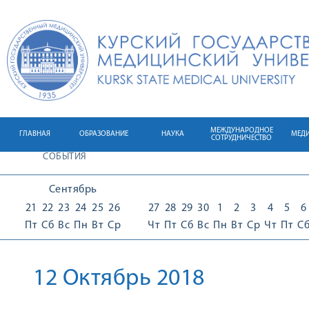
МЕЖДУНАРОДНОЕ
ГЛАВНАЯ
ОБРАЗОВАНИЕ
НАУКА
МЕД
СОТРУДНИЧЕСТВО
СОБЫТИЯ
Сентябрь
21
22
23
24
25
26
27
28
29
30
1
2
3
4
5
6
Пт
Сб
Вс
Пн
Вт
Ср
Чт
Пт
Сб
Вс
Пн
Вт
Ср
Чт
Пт
С
12 Октябрь 2018