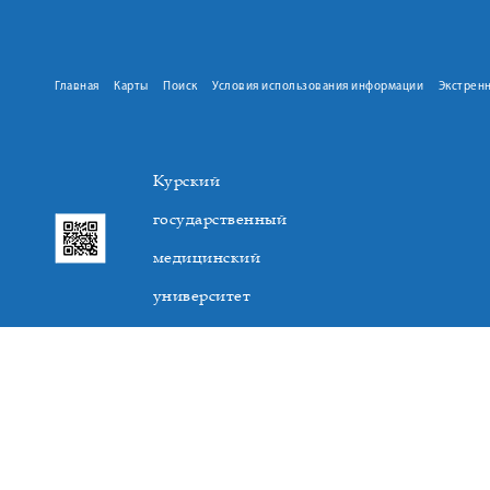
Главная
Карты
Поиск
Условия использования информации
Экстрен
Курский
государственный
медицинский
университет