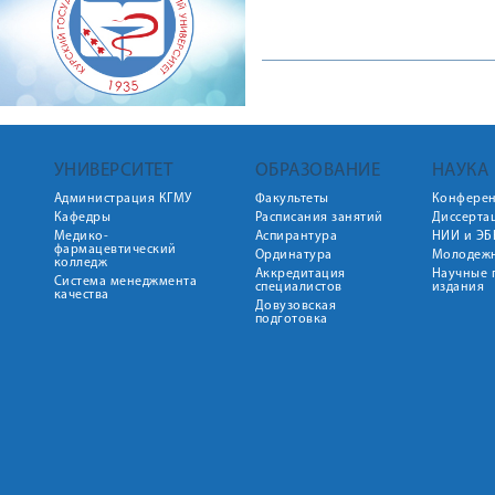
УНИВЕРСИТЕТ
ОБРАЗОВАНИЕ
НАУКА
Администрация КГМУ
Факультеты
Конфере
Кафедры
Расписания занятий
Диссерта
Медико-
Аспирантура
НИИ и ЭБ
фармацевтический
Ординатура
Молодежн
колледж
Аккредитация
Научные 
Система менеджмента
специалистов
издания
качества
Довузовская
подготовка