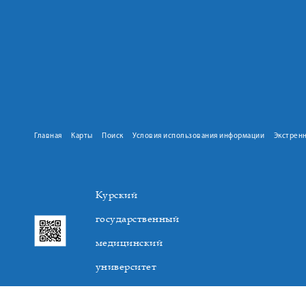
Главная
Карты
Поиск
Условия использования информации
Экстрен
Курский
государственный
медицинский
университет