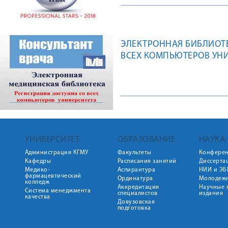
ЭЛЕКТРОННАЯ БИБЛИОТЕ
ВСЕХ КОМПЬЮТЕРОВ УН
УНИВЕРСИТЕТ
ОБРАЗОВАНИЕ
НАУКА
Администрация КГМУ
Факультеты
Конфере
Кафедры
Расписания занятий
Диссерта
Медико-
Аспирантура
НИИ и ЭБ
фармацевтический
Ординатура
Молодежн
колледж
Аккредитация
Научные 
Система менеджмента
специалистов
издания
качества
Довузовская
подготовка