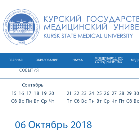
МЕЖДУНАРОДНОЕ
ГЛАВНАЯ
ОБРАЗОВАНИЕ
НАУКА
МЕД
СОТРУДНИЧЕСТВО
СОБЫТИЯ
Сентябрь
15
16
17
18
19
20
21
22
23
24
25
26
27
28
29
30
Сб
Вс
Пн
Вт
Ср
Чт
Пт
Сб
Вс
Пн
Вт
Ср
Чт
Пт
Сб
Вс
06 Октябрь 2018