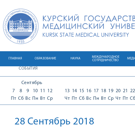
МЕЖДУНАРОДНОЕ
ГЛАВНАЯ
ОБРАЗОВАНИЕ
НАУКА
МЕД
СОТРУДНИЧЕСТВО
СОБЫТИЯ
Сентябрь
7
8
9
10
11
12
13
14
15
16
17
18
19
20
21
2
Пт
Сб
Вс
Пн
Вт
Ср
Чт
Пт
Сб
Вс
Пн
Вт
Ср
Чт
Пт
С
28 Сентябрь 2018