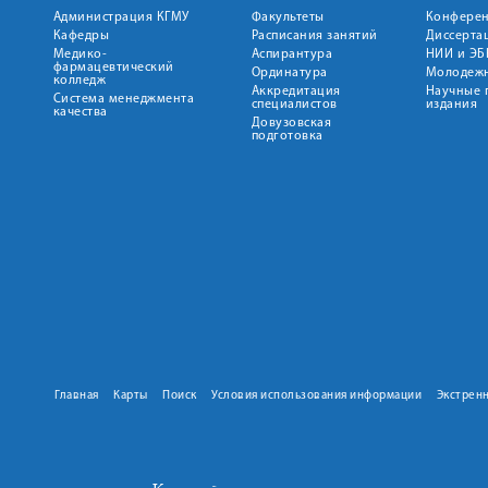
Администрация КГМУ
Факультеты
Конфере
Кафедры
Расписания занятий
Диссерта
Медико-
Аспирантура
НИИ и ЭБ
фармацевтический
Ординатура
Молодежн
колледж
Аккредитация
Научные 
Система менеджмента
специалистов
издания
качества
Довузовская
подготовка
Главная
Карты
Поиск
Условия использования информации
Экстрен