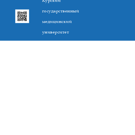
Курский
государственный
медицинский
университет