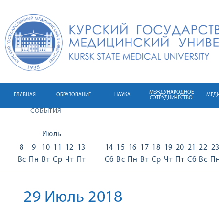
МЕЖДУНАРОДНОЕ
ГЛАВНАЯ
ОБРАЗОВАНИЕ
НАУКА
МЕД
СОТРУДНИЧЕСТВО
СОБЫТИЯ
Июль
8
9
10
11
12
13
14
15
16
17
18
19
20
21
22
2
Вс
Пн
Вт
Ср
Чт
Пт
Сб
Вс
Пн
Вт
Ср
Чт
Пт
Сб
Вс
П
29 Июль 2018