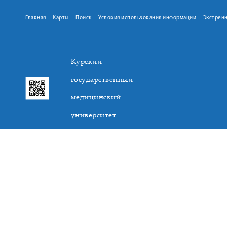
Главная
Карты
Поиск
Условия использования информации
Экстрен
Курский
государственный
медицинский
университет