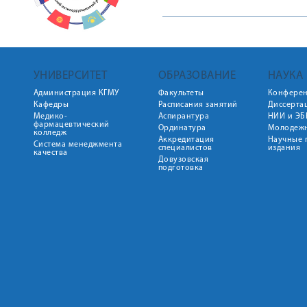
УНИВЕРСИТЕТ
ОБРАЗОВАНИЕ
НАУКА
Администрация КГМУ
Факультеты
Конфере
Кафедры
Расписания занятий
Диссерта
Медико-
Аспирантура
НИИ и ЭБ
фармацевтический
Ординатура
Молодежн
колледж
Аккредитация
Научные 
Система менеджмента
специалистов
издания
качества
Довузовская
подготовка