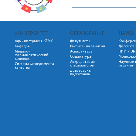
УНИВЕРСИТЕТ
ОБРАЗОВАНИЕ
НАУКА
Администрация КГМУ
Факультеты
Конфере
Кафедры
Расписания занятий
Диссерта
Медико-
Аспирантура
НИИ и ЭБ
фармацевтический
Ординатура
Молодежн
колледж
Аккредитация
Научные 
Система менеджмента
специалистов
издания
качества
Довузовская
подготовка