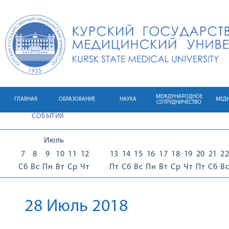
МЕЖДУНАРОДНОЕ
ГЛАВНАЯ
ОБРАЗОВАНИЕ
НАУКА
МЕД
СОТРУДНИЧЕСТВО
СОБЫТИЯ
Июль
7
8
9
10
11
12
13
14
15
16
17
18
19
20
21
22
Сб
Вс
Пн
Вт
Ср
Чт
Пт
Сб
Вс
Пн
Вт
Ср
Чт
Пт
Сб
Вс
28 Июль 2018