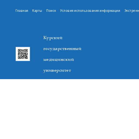
Главная
Карты
Поиск
Условия использования информации
Экстрен
Курский
государственный
медицинский
университет