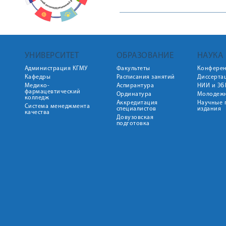
УНИВЕРСИТЕТ
ОБРАЗОВАНИЕ
НАУКА
Администрация КГМУ
Факультеты
Конфере
Кафедры
Расписания занятий
Диссерта
Медико-
Аспирантура
НИИ и ЭБ
фармацевтический
Ординатура
Молодежн
колледж
Аккредитация
Научные 
Система менеджмента
специалистов
издания
качества
Довузовская
подготовка