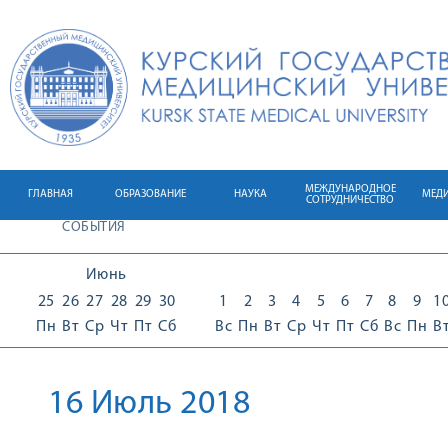
МЕЖДУНАРОДНОЕ
ГЛАВНАЯ
ОБРАЗОВАНИЕ
НАУКА
МЕД
СОТРУДНИЧЕСТВО
СОБЫТИЯ
Июнь
25
26
27
28
29
30
1
2
3
4
5
6
7
8
9
1
Пн
Вт
Ср
Чт
Пт
Сб
Вс
Пн
Вт
Ср
Чт
Пт
Сб
Вс
Пн
В
16 Июль 2018