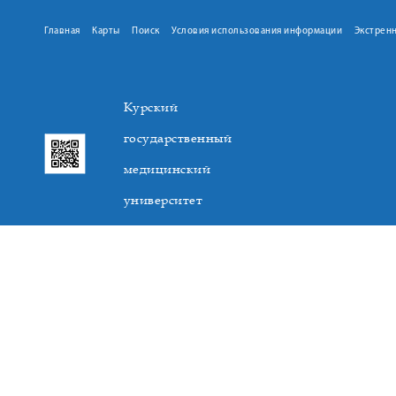
Главная
Карты
Поиск
Условия использования информации
Экстрен
Курский
государственный
медицинский
университет