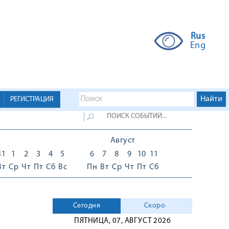
Rus
Eng
РЕГИСТРАЦИЯ
Август
31
1
2
3
4
5
6
7
8
9
10
11
Вт
Ср
Чт
Пт
Сб
Вс
Пн
Вт
Ср
Чт
Пт
Сб
Сегодня
Скоро
ПЯТНИЦА, 07, АВГУСТ 2026