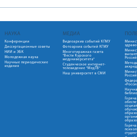
НАУКА
МЕДИА
ПОЛ
Конференции
Видеоархив событий КГМУ
Минис
здрав
Диссертационные советы
Фотоархив событий КГМУ
Минист
НИИ и ЭБК
Многотиражная газета
высше
"Вести Курского
Молодежная наука
Росси
медуниверситета"
Научные периодические
Метод
Студенческое интернет-
издания
аккред
телевидение "МедТВ"
Минис
Наш университет в СМИ
Росси
Федер
«Росси
Научна
библио
Горяча
обеспе
социа
обуча
образ
орган
образ
Горяча
психо
студен