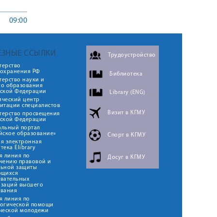
09:00
ЕЗНЫЕ ССЫЛКИ
Трудоустройство
терство
оохранения РФ
Библиотека
ерство науки и
го образования
йской Федерации
Library (ENG)
ический центр
итации специалистов
Визит в КГМУ
терство просвещения
йской Федерации
альный портал
йское образование»
Спорт в КГМУ
я электронная
тека Elibrary
я линия по
Досуг в КГМУ
чению правовой и
льной защиты
ющихся
овательных
изаций высшего
ования
я линия по
логической помощи
ческой молодежи