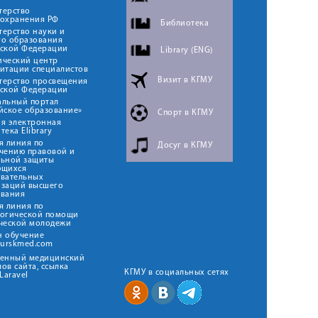
терство
оохранения РФ
Библиотека
ерство науки и
го образования
йской Федерации
Library (ENG)
ический центр
итации специалистов
Визит в КГМУ
терство просвещения
йской Федерации
альный портал
йское образование»
Спорт в КГМУ
я электронная
тека Elibrary
я линия по
Досуг в КГМУ
чению правовой и
льной защиты
ющихся
овательных
изаций высшего
ования
я линия по
логической помощи
ческой молодежи
н обучение
kurskmed.com
твенный медицинский
ов сайта, ссылка
КГМУ в социальных сетях
Laravel