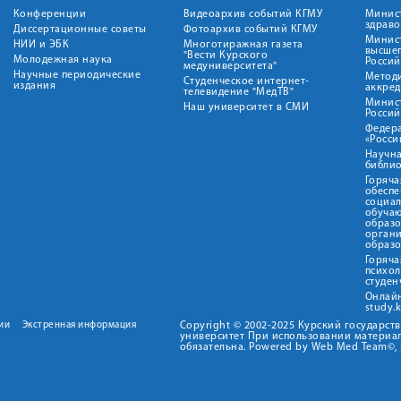
Конференции
Видеоархив событий КГМУ
Минис
здрав
Диссертационные советы
Фотоархив событий КГМУ
Минист
НИИ и ЭБК
Многотиражная газета
высше
"Вести Курского
Молодежная наука
Росси
медуниверситета"
Научные периодические
Метод
Студенческое интернет-
издания
аккред
телевидение "МедТВ"
Минис
Наш университет в СМИ
Росси
Федер
«Росси
Научна
библио
Горяча
обеспе
социа
обуча
образ
орган
образ
Горяча
психо
студен
Онлай
study.
ии
Экстренная информация
Copyright © 2002-2025 Курский государс
университет При использовании материал
обязательна. Powered by Web Med Team©, 