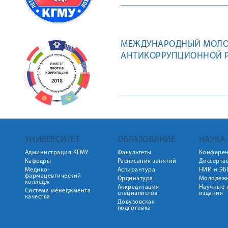
МЕЖДУНАРОДНЫЙ МОЛО
АНТИКОРРУПЦИОННОЙ Р
УНИВЕРСИТЕТ
ОБРАЗОВАНИЕ
НАУКА
Администрация КГМУ
Факультеты
Конфере
Кафедры
Расписания занятий
Диссерта
Медико-
Аспирантура
НИИ и ЭБ
фармацевтический
Ординатура
Молодежн
колледж
Аккредитация
Научные 
Система менеджмента
специалистов
издания
качества
Довузовская
подготовка