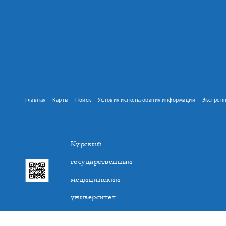
Главная
Карты
Поиск
Условия использования информации
Экстрен
Курский
государственный
медицинский
университет