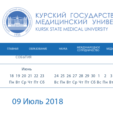
МЕЖДУНАРОДНОЕ
ГЛАВНАЯ
ОБРАЗОВАНИЕ
НАУКА
МЕД
СОТРУДНИЧЕСТВО
СОБЫТИЯ
Июнь
18
19
20
21
22
23
24
25
26
27
28
29
30
1
2
3
Пн
Вт
Ср
Чт
Пт
Сб
Вс
Пн
Вт
Ср
Чт
Пт
Сб
Вс
Пн
В
09 Июль 2018