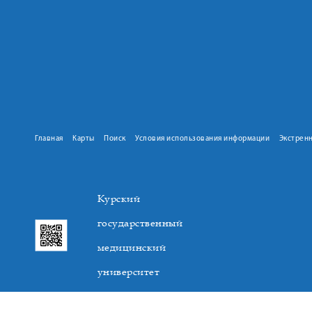
Главная
Карты
Поиск
Условия использования информации
Экстрен
Курский
государственный
медицинский
университет