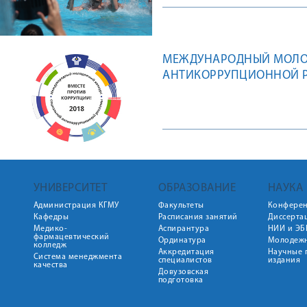
МЕЖДУНАРОДНЫЙ МОЛО
АНТИКОРРУПЦИОННОЙ Р
УНИВЕРСИТЕТ
ОБРАЗОВАНИЕ
НАУКА
Администрация КГМУ
Факультеты
Конфере
Кафедры
Расписания занятий
Диссерта
Медико-
Аспирантура
НИИ и ЭБ
фармацевтический
Ординатура
Молодежн
колледж
Аккредитация
Научные 
Система менеджмента
специалистов
издания
качества
Довузовская
подготовка