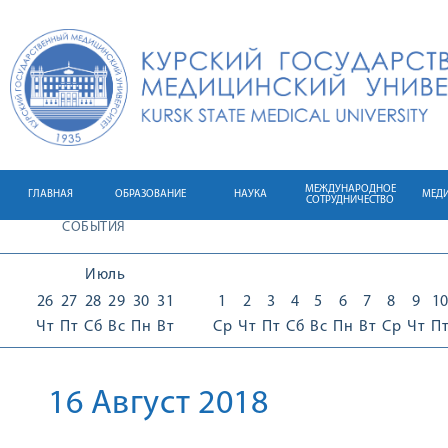
МЕЖДУНАРОДНОЕ
ГЛАВНАЯ
ОБРАЗОВАНИЕ
НАУКА
МЕД
СОТРУДНИЧЕСТВО
СОБЫТИЯ
Июль
26
27
28
29
30
31
1
2
3
4
5
6
7
8
9
1
Чт
Пт
Сб
Вс
Пн
Вт
Ср
Чт
Пт
Сб
Вс
Пн
Вт
Ср
Чт
П
16 Август 2018