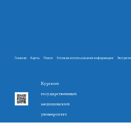
Главная
Карты
Поиск
Условия использования информации
Экстрен
Курский
государственный
медицинский
университет