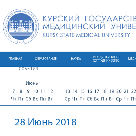
МЕЖДУНАРОДНОЕ
ГЛАВНАЯ
ОБРАЗОВАНИЕ
НАУКА
МЕД
СОТРУДНИЧЕСТВО
СОБЫТИЯ
Июнь
7
8
9
10
11
12
13
14
15
16
17
18
19
20
21
2
Чт
Пт
Сб
Вс
Пн
Вт
Ср
Чт
Пт
Сб
Вс
Пн
Вт
Ср
Чт
П
28 Июнь 2018