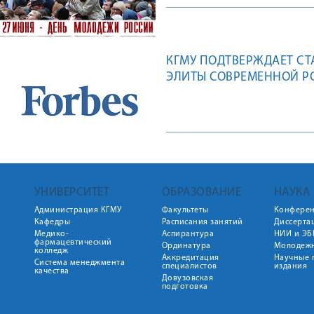
КГМУ ПОДТВЕРЖДАЕТ СТ
ЭЛИТЫ СОВРЕМЕННОЙ Р
УНИВЕРСИТЕТ
ОБРАЗОВАНИЕ
НАУКА
Администрация КГМУ
Факультеты
Конфере
Кафедры
Расписания занятий
Диссерта
Медико-
Аспирантура
НИИ и ЭБ
фармацевтический
Ординатура
Молодежн
колледж
Аккредитация
Научные 
Система менеджмента
специалистов
издания
качества
Довузовская
подготовка