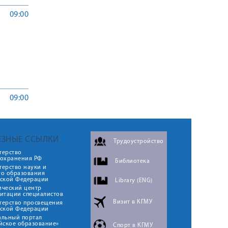
09:00
09:00
ЕЗНЫЕ ССЫЛКИ
Трудоустройство
терство
оохранения РФ
Библиотека
ерство науки и
го образования
йской Федерации
Library (ENG)
ический центр
итации специалистов
Визит в КГМУ
терство просвещения
йской Федерации
альный портал
йское образование»
Спорт в КГМУ