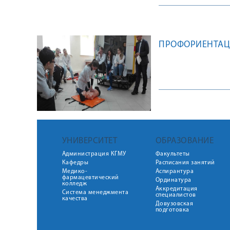
ПРОФОРИЕНТАЦ
УНИВЕРСИТЕТ
ОБРАЗОВАНИЕ
Администрация КГМУ
Факультеты
Кафедры
Расписания занятий
Медико-
Аспирантура
фармацевтический
Ординатура
колледж
Аккредитация
Система менеджмента
специалистов
качества
Довузовская
подготовка