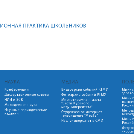
ИОННАЯ ПРАКТИКА ШКОЛЬНИКОВ
НАУКА
МЕДИА
ПОЛ
Конференции
Видеоархив событий КГМУ
Минис
здрав
Диссертационные советы
Фотоархив событий КГМУ
Минист
НИИ и ЭБК
Многотиражная газета
высше
"Вести Курского
Молодежная наука
Росси
медуниверситета"
Научные периодические
Метод
Студенческое интернет-
издания
аккред
телевидение "МедТВ"
Минис
Наш университет в СМИ
Росси
Федер
«Росси