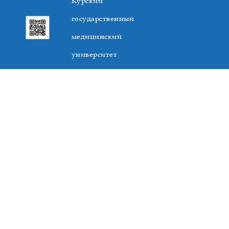
Курский
государственный
медицинский
университет