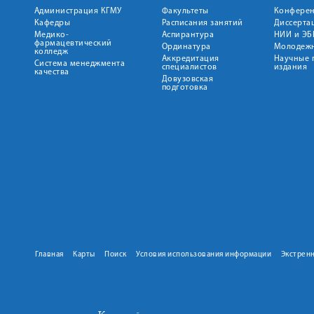
Администрация КГМУ
Факультеты
Конфере
Кафедры
Расписания занятий
Диссерта
Медико-
Аспирантура
НИИ и ЭБ
фармацевтический
Ординатура
Молодежн
колледж
Аккредитация
Научные 
Система менеджмента
специалистов
издания
качества
Довузовская
подготовка
Главная
Карты
Поиск
Условия использования информации
Экстрен