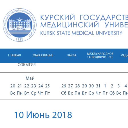
МЕЖДУНАРОДНОЕ
ГЛАВНАЯ
ОБРАЗОВАНИЕ
НАУКА
МЕД
СОТРУДНИЧЕСТВО
СОБЫТИЯ
Май
20
21
22
23
24
25
26
27
28
29
30
31
1
2
3
4
Вс
Пн
Вт
Ср
Чт
Пт
Сб
Вс
Пн
Вт
Ср
Чт
Пт
Сб
Вс
П
10 Июнь 2018