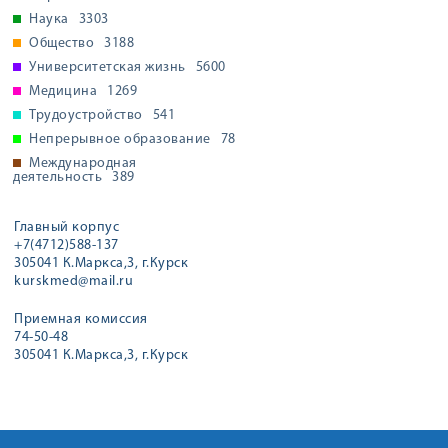
Наука
3303
Общество
3188
Университетская жизнь
5600
Медицина
1269
Трудоустройство
541
Непрерывное образование
78
Международная
деятельность
389
Главный корпус
+7(4712)588-137
305041 К.Маркса,3, г.Курск
kurskmed@mail.ru
Приемная комиссия
74-50-48
305041 К.Маркса,3, г.Курск