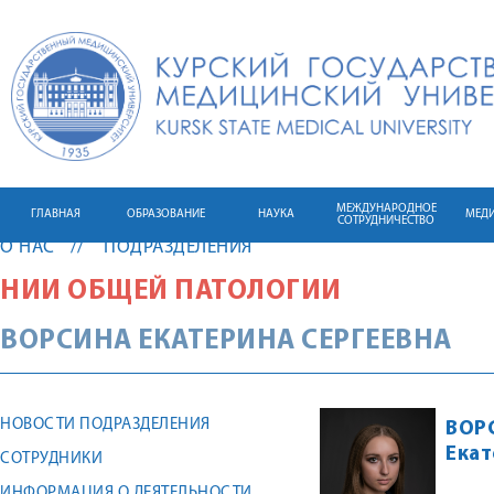
МЕЖДУНАРОДНОЕ
ГЛАВНАЯ
ОБРАЗОВАНИЕ
НАУКА
МЕД
СОТРУДНИЧЕСТВО
О НАС
ПОДРАЗДЕЛЕНИЯ
НИИ ОБЩЕЙ ПАТОЛОГИИ
ВОРСИНА
ЕКАТЕРИНА
СЕРГЕЕВНА
НОВОСТИ ПОДРАЗДЕЛЕНИЯ
ВОР
Екат
СОТРУДНИКИ
ИНФОРМАЦИЯ О ДЕЯТЕЛЬНОСТИ