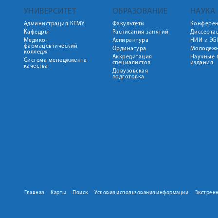
УНИВЕРСИТЕТ
ОБРАЗОВАНИЕ
НАУКА
Администрация КГМУ
Факультеты
Конфере
Кафедры
Расписания занятий
Диссерта
Медико-
Аспирантура
НИИ и ЭБ
фармацевтический
Ординатура
Молодежн
колледж
Аккредитация
Научные 
Система менеджмента
специалистов
издания
качества
Довузовская
подготовка
Главная
Карты
Поиск
Условия использования информации
Экстрен