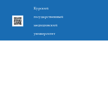
Курский
государственный
медицинский
университет