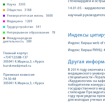
стенокардией и остры
Наука
3303
14.01.05 - кардиология
Общество
3188
научный руководитель
Университетская жизнь
5600
Медицина
1269
Трудоустройство
541
Непрерывное образование
78
Индексы цитир
Международная
деятельность
389
Индекс Хирша web of s
Индекс Хирша РИНЦ: 
Главный корпус
+7(4712)588-137
Другая информ
305041 К.Маркса,3, г.Курск
kurskmed@mail.ru
В 2014 году окончила
медицинского универси
Приемная комиссия
специальности «Терапи
74-50-48
«Кардиология» на кафе
305041 К.Маркса,3, г.Курск
победителем конкурса
государственного мед
стипендии Президента
году присуждена прем
для молодых ученых и