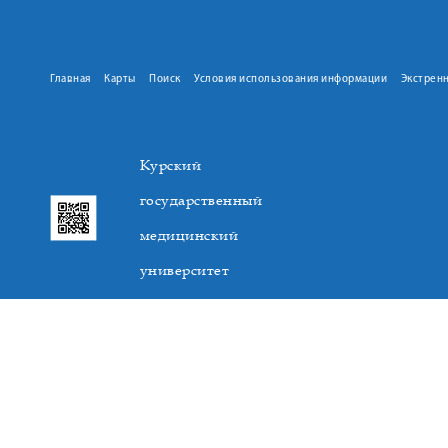
Главная
Карты
Поиск
Условия использования информации
Экстрен
Курский
государственный
медицинский
университет