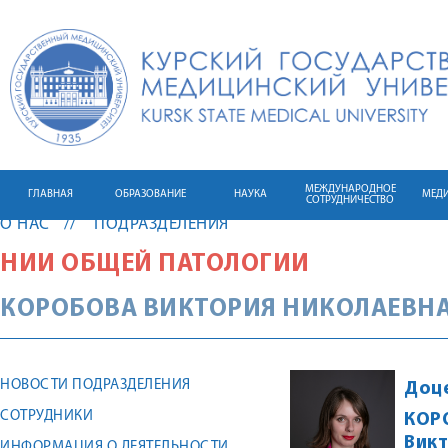
МЕЖДУНАРОДНОЕ
ГЛАВНАЯ
ОБРАЗОВАНИЕ
НАУКА
МЕД
СОТРУДНИЧЕСТВО
О НАС
ПОДРАЗДЕЛЕНИЯ
НИИ ОБЩЕЙ ПАТОЛОГИИ
КОРОБОВА
ВИКТОРИЯ
НИКОЛАЕВН
НОВОСТИ ПОДРАЗДЕЛЕНИЯ
Доц
СОТРУДНИКИ
КОР
Вик
ИНФОРМАЦИЯ О ДЕЯТЕЛЬНОСТИ