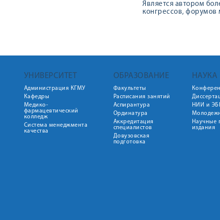
Является автором бол
конгрессов, форумов 
УНИВЕРСИТЕТ
ОБРАЗОВАНИЕ
НАУКА
Администрация КГМУ
Факультеты
Конфере
Кафедры
Расписания занятий
Диссерта
Медико-
Аспирантура
НИИ и ЭБ
фармацевтический
Ординатура
Молодежн
колледж
Аккредитация
Научные 
Система менеджмента
специалистов
издания
качества
Довузовская
подготовка