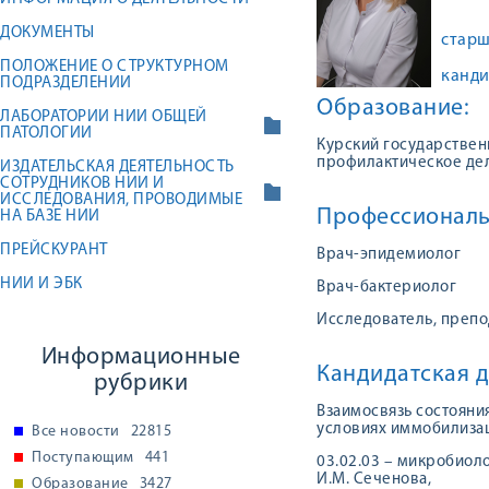
ДОКУМЕНТЫ
старш
ПОЛОЖЕНИЕ О СТРУКТУРНОМ
канди
ПОДРАЗДЕЛЕНИИ
Образование:
ЛАБОРАТОРИИ НИИ ОБЩЕЙ
ПАТОЛОГИИ
Курский государствен
профилактическое дел
ИЗДАТЕЛЬСКАЯ ДЕЯТЕЛЬНОСТЬ
СОТРУДНИКОВ НИИ И
ИССЛЕДОВАНИЯ, ПРОВОДИМЫЕ
Профессиональ
НА БАЗЕ НИИ
ПРЕЙСКУРАНТ
Врач-эпидемиолог
НИИ И ЭБК
Врач-бактериолог
Исследователь, препо
Информационные
Кандидатская д
рубрики
Взаимосвязь состояни
условиях иммобилизац
Все новости
22815
Поступающим
441
03.02.03 – микробиоло
И.М. Сеченова,
Образование
3427