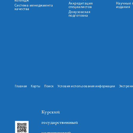
колледж
Аккредитация
Научные 
Система менеджмента
специалистов
издания
качества
Довузовская
подготовка
Главная
Карты
Поиск
Условия использования информации
Экстрен
Курский
государственный
медицинский