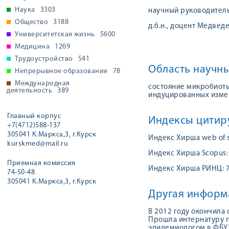
Наука
3303
научный руководитель:
Общество
3188
д.б.н., доцент Медведе
Университетская жизнь
5600
Медицина
1269
Трудоустройство
541
Область научны
Непрерывное образование
78
Международная
состояние микробиоты
деятельность
389
индуцированных изме
Главный корпус
Индексы цитир
+7(4712)588-137
305041 К.Маркса,3, г.Курск
Индекс Хирша web of s
kurskmed@mail.ru
Индекс Хирша Scopus:
Приемная комиссия
Индекс Хирша РИНЦ: 
74-50-48
305041 К.Маркса,3, г.Курск
Другая информ
В 2012 году окончила
Прошла интернатуру п
эпидемиологом в ФБУЗ 