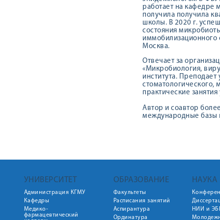
работает на кафедре 
получила получила кв
школы. В 2020 г. усп
состояния микробиоты
иммобилизационного с
Москва.
Отвечает за организа
«Микробиология, виру
института. Преподает
стоматологического, 
практические занятия
Автор и соавтор более
международные базы ц
УНИВЕРСИТЕТ
ОБРАЗОВАНИЕ
НАУКА
Администрация КГМУ
Факультеты
Конфере
Кафедры
Расписания занятий
Диссерта
Медико-
Аспирантура
НИИ и ЭБ
фармацевтический
Ординатура
Молодежн