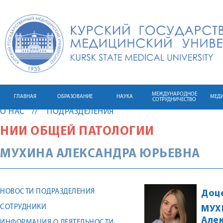
МЕЖДУНАРОДНОЕ
ГЛАВНАЯ
ОБРАЗОВАНИЕ
НАУКА
МЕД
СОТРУДНИЧЕСТВО
О НАС
ПОДРАЗДЕЛЕНИЯ
НИИ ОБЩЕЙ ПАТОЛОГИИ
МУХИНА
АЛЕКСАНДРА
ЮРЬЕВНА
НОВОСТИ ПОДРАЗДЕЛЕНИЯ
Доц
СОТРУДНИКИ
МУХ
Але
ИНФОРМАЦИЯ О ДЕЯТЕЛЬНОСТИ