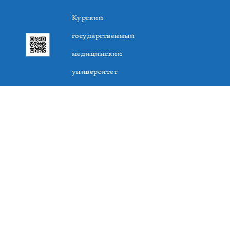
Курский
государственный
медицинский
университет