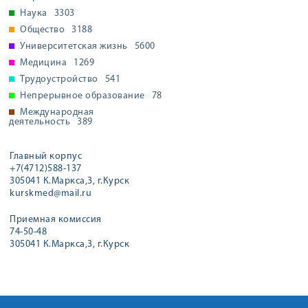
Наука
3303
Общество
3188
Университетская жизнь
5600
Медицина
1269
Трудоустройство
541
Непрерывное образование
78
Международная
деятельность
389
Главный корпус
+7(4712)588-137
305041 К.Маркса,3, г.Курск
kurskmed@mail.ru
Приемная комиссия
74-50-48
305041 К.Маркса,3, г.Курск