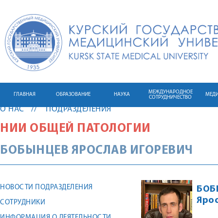
МЕЖДУНАРОДНОЕ
ГЛАВНАЯ
ОБРАЗОВАНИЕ
НАУКА
МЕД
СОТРУДНИЧЕСТВО
О НАС
ПОДРАЗДЕЛЕНИЯ
НИИ ОБЩЕЙ ПАТОЛОГИИ
БОБЫНЦЕВ
ЯРОСЛАВ
ИГОРЕВИЧ
НОВОСТИ ПОДРАЗДЕЛЕНИЯ
БОБ
Ярос
СОТРУДНИКИ
ИНФОРМАЦИЯ О ДЕЯТЕЛЬНОСТИ