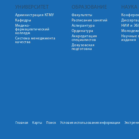
УНИВЕРСИТЕТ
ОБРАЗОВАНИЕ
НАУКА
Администрация КГМУ
Факультеты
Конфере
Кафедры
Расписания занятий
Диссерта
Медико-
Аспирантура
НИИ и ЭБ
фармацевтический
Ординатура
Молодежн
колледж
Аккредитация
Научные 
Система менеджмента
специалистов
издания
качества
Довузовская
подготовка
Главная
Карты
Поиск
Условия использования информации
Экстрен