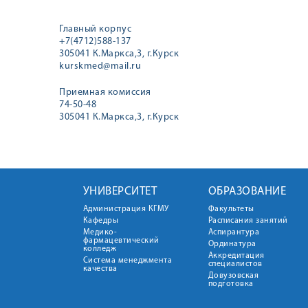
Главный корпус
+7(4712)588-137
305041 К.Маркса,3, г.Курск
kurskmed@mail.ru
Приемная комиссия
74-50-48
305041 К.Маркса,3, г.Курск
УНИВЕРСИТЕТ
ОБРАЗОВАНИЕ
Администрация КГМУ
Факультеты
Кафедры
Расписания занятий
Медико-
Аспирантура
фармацевтический
Ординатура
колледж
Аккредитация
Система менеджмента
специалистов
качества
Довузовская
подготовка