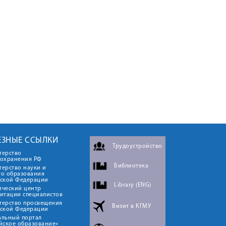
ЕЗНЫЕ ССЫЛКИ
Трудоустройство
терство
оохранения РФ
Библиотека
ерство науки и
го образования
йской Федерации
Library (ENG)
ический центр
итации специалистов
терство просвещения
Визит в КГМУ
йской Федерации
альный портал
йское образование»