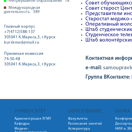
Непрерывное образование
78
Совет обучающихся
Международная
Совет старост Цен
деятельность
389
Представители ино
Старостат медико
Оперативный моло
Главный корпус
Штаб студенческих
+7(4712)588-137
Студенческое теле
305041 К.Маркса,3, г.Курск
Штаб волонтёрских
kurskmed@mail.ru
Приемная комиссия
Контактная инфор
74-50-48
305041 К.Маркса,3, г.Курск
e-mail:
samoupravl
Группа ВКонтакте:
УНИВЕРСИТЕТ
ОБРАЗОВАНИЕ
НАУКА
Администрация КГМУ
Факультеты
Конфере
Кафедры
Расписания занятий
Диссерта
Медико-
Аспирантура
НИИ и ЭБ