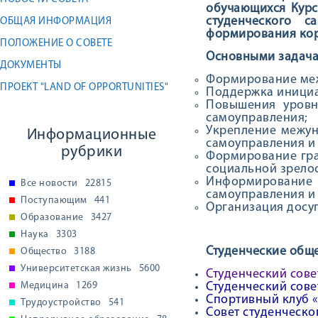
обучающихся Курс
студенческого с
ОБЩАЯ ИНФОРМАЦИЯ
формирования кор
ПОЛОЖЕНИЕ О СОВЕТЕ
Основными задача
ДОКУМЕНТЫ
Формирование меж
ПРОЕКТ "LAND OF OPPORTUNITIES"
Поддержка инициа
Повышения уровн
самоуправления;
Укрепление межун
Информационные
самоуправления и 
рубрики
Формирование гра
социальной зрелос
Информирование 
Все новости
22815
самоуправления и 
Поступающим
441
Организация досуг
Образование
3427
Наука
3303
Студенческие обще
Общество
3188
Университетская жизнь
5600
Студенческий сове
Медицина
1269
Студенческий сове
Спортивный клуб «
Трудоустройство
541
Совет студенческо