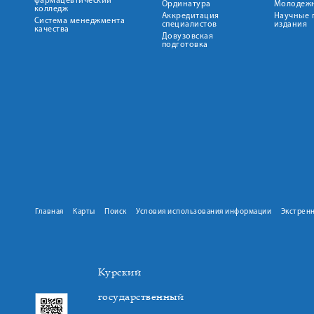
фармацевтический
Ординатура
Молодежн
колледж
Аккредитация
Научные 
Система менеджмента
специалистов
издания
качества
Довузовская
подготовка
Главная
Карты
Поиск
Условия использования информации
Экстрен
Курский
государственный