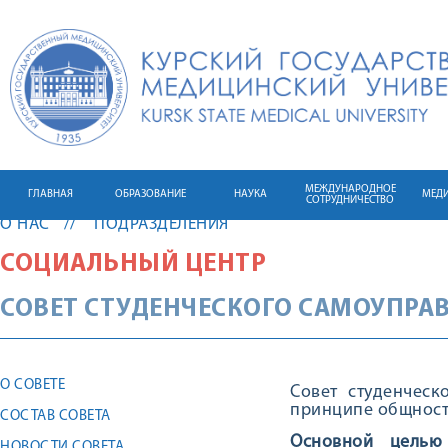
МЕЖДУНАРОДНОЕ
ГЛАВНАЯ
ОБРАЗОВАНИЕ
НАУКА
МЕД
СОТРУДНИЧЕСТВО
О НАС
ПОДРАЗДЕЛЕНИЯ
СОЦИАЛЬНЫЙ ЦЕНТР
СОВЕТ СТУДЕНЧЕСКОГО САМОУПРА
О СОВЕТЕ
Совет студенческ
принципе общности
СОСТАВ СОВЕТА
Основной целью 
НОВОСТИ СОВЕТА