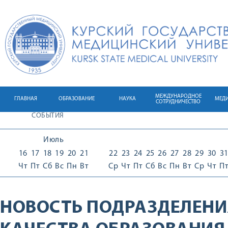
МЕЖДУНАРОДНОЕ
ГЛАВНАЯ
ОБРАЗОВАНИЕ
НАУКА
МЕД
СОТРУДНИЧЕСТВО
СОБЫТИЯ
Июль
16
17
18
19
20
21
22
23
24
25
26
27
28
29
30
3
Чт
Пт
Сб
Вс
Пн
Вт
Ср
Чт
Пт
Сб
Вс
Пн
Вт
Ср
Чт
П
НОВОСТЬ ПОДРАЗДЕЛЕНИ