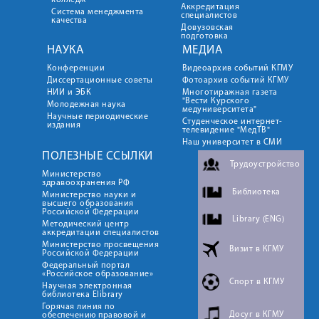
колледж
Аккредитация
Система менеджмента
специалистов
качества
Довузовская
подготовка
НАУКА
МЕДИА
Конференции
Видеоархив событий КГМУ
Диссертационные советы
Фотоархив событий КГМУ
НИИ и ЭБК
Многотиражная газета
"Вести Курского
Молодежная наука
медуниверситета"
Научные периодические
Студенческое интернет-
издания
телевидение "МедТВ"
Наш университет в СМИ
ПОЛЕЗНЫЕ ССЫЛКИ
Трудоустройство
Министерство
здравоохранения РФ
Библиотека
Министерство науки и
высшего образования
Российской Федерации
Library (ENG)
Методический центр
аккредитации специалистов
Министерство просвещения
Визит в КГМУ
Российской Федерации
Федеральный портал
«Российское образование»
Спорт в КГМУ
Научная электронная
библиотека Elibrary
Горячая линия по
Досуг в КГМУ
обеспечению правовой и