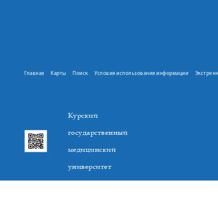
Главная
Карты
Поиск
Условия использования информации
Экстрен
Курский
государственный
медицинский
университет