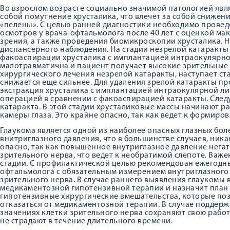
Во взрослом возрасте социально значимой патологией явля
собой помутнение хрусталика, что влечет за собой снижен
«пелены». С целью ранней диагностики необходимо прове
осмотров у врача-офтальмолога после 40 лет с оценкой м
зрения, а также проведения биомикроскопии хрусталика. Н
диспансерного наблюдения. На стадии незрелой катаракт
факоаспирации хрусталика с имплантацией интраокулярно
малотравматична и пациент получает высокие зрительные ф
хирургического лечения незрелой катаракты, наступает ста
снижается еще сильнее. Для удаления зрелой катаракты п
экстракция хрусталика с имплантацией интраокулярной ли
операцией в сравнении с факоаспирацией катаракты. След
катаракта. В этой стадии хрусталиковые массы начинают р
камеры глаза. Это крайне опасно, так как ведет к формир
Глаукома является одной из наиболее опасных глазных бо
внитриглазного давления, что в большинстве случаев, ника
опасно, так как повышенное внутриглазное давление нега
зрительного нерва, что ведет к необратимой слепоте. Важ
стадии. С профилактической целью рекомендован ежегодный
офтальмолога с обязательным измерением внутриглазного 
зрительного нерва. В случае раннего выявления глаукомы 
медикаментозной гипотензивной терапии и назначит план
гипотензивные хирургические вмешательства, которые поз
отказаться от медикаментозной терапии. В случае поддерж
значениях клетки зрительного нерва сохраняют свою рабо
не страдают в течение длительного времени.