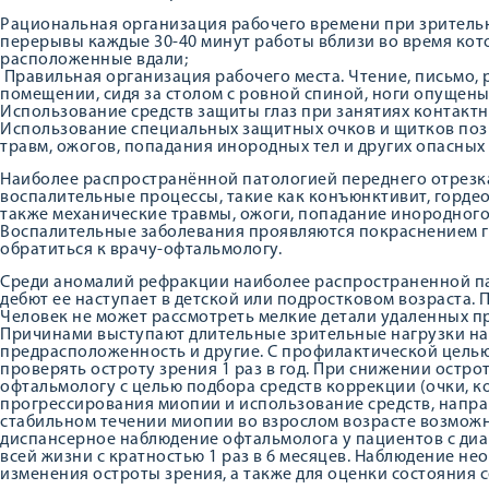
Рациональная организация рабочего времени при зрительн
перерывы каждые 30-40 минут работы вблизи во время кото
расположенные вдали;
Правильная организация рабочего места. Чтение, письмо,
помещении, сидя за столом с ровной спиной, ноги опущены
Использование средств защиты глаз при занятиях контакт
Использование специальных защитных очков и щитков позв
травм, ожогов, попадания инородных тел и других опасных
Наиболее распространённой патологией переднего отрезка
воспалительные процессы, такие как конъюнктивит, гордеол
также механические травмы, ожоги, попадание инородного 
Воспалительные заболевания проявляются покраснением гла
обратиться к врачу-офтальмологу.
Среди аномалий рефракции наиболее распространенной па
дебют ее наступает в детской или подростковом возраста.
Человек не может рассмотреть мелкие детали удаленных пр
Причинами выступают длительные зрительные нагрузки на 
предрасположенность и другие. С профилактической цель
проверять остроту зрения 1 раз в год. При снижении остро
офтальмологу с целью подбора средств коррекции (очки, к
прогрессирования миопии и использование средств, напра
стабильном течении миопии во взрослом возрасте возможн
диспансерное наблюдение офтальмолога у пациентов с ди
всей жизни с кратностью 1 раз в 6 месяцев. Наблюдение н
изменения остроты зрения, а также для оценки состояния с