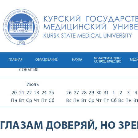
МЕЖДУНАРОДНОЕ
ГЛАВНАЯ
ОБРАЗОВАНИЕ
НАУКА
МЕД
СОТРУДНИЧЕСТВО
СОБЫТИЯ
Июль
20
21
22
23
24
25
26
27
28
29
30
31
1
2
3
4
Пн
Вт
Ср
Чт
Пт
Сб
Вс
Пн
Вт
Ср
Чт
Пт
Сб
Вс
Пн
В
ГЛАЗАМ ДОВЕРЯЙ, НО ЗРЕ