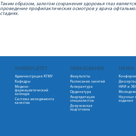
Таким образом, залогом сохранения здоровья глаз являетс
проведение профилактических осмотров у врача офтальмол
стадиях.
УНИВЕРСИТЕТ
ОБРАЗОВАНИЕ
НАУКА
Администрация КГМУ
Факультеты
Конфере
Кафедры
Расписания занятий
Диссерта
Медико-
Аспирантура
НИИ и ЭБ
фармацевтический
Ординатура
Молодежн
колледж
Аккредитация
Научные 
Система менеджмента
специалистов
издания
качества
Довузовская
подготовка