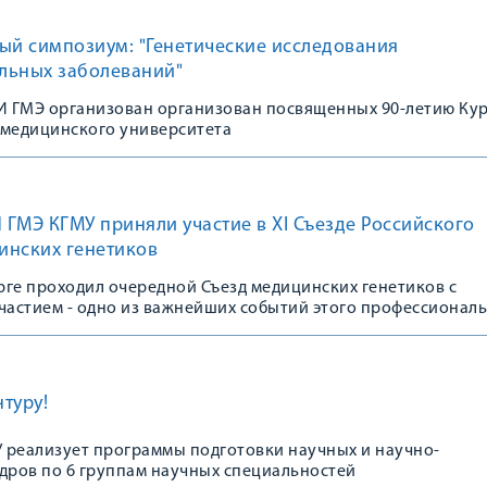
ый симпозиум: "Генетические исследования
льных заболеваний"
 ГМЭ организован организован посвященных 90-летию Ку
 медицинского университета
ГМЭ КГМУ приняли участие в XI Съезде Российского
инских генетиков
урге проходил очередной Съезд медицинских генетиков с
астием - одно из важнейших событий этого профессионал
туру!
 реализует программы подготовки научных и научно-
адров по 6 группам научных специальностей