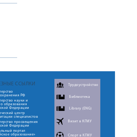
ЕЗНЫЕ ССЫЛКИ
Трудоустройство
терство
оохранения РФ
Библиотека
ерство науки и
го образования
йской Федерации
Library (ENG)
ический центр
итации специалистов
Визит в КГМУ
терство просвещения
йской Федерации
альный портал
йское образование»
Спорт в КГМУ