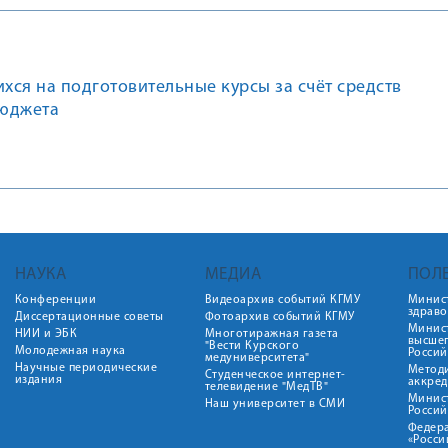
ся на подготовительные курсы за счёт средств
юджета
НАУКА
МЕДИА
ПОЛ
Конференции
Видеоархив событий КГМУ
Минис
здрав
Диссертационные советы
Фотоархив событий КГМУ
Минист
НИИ и ЭБК
Многотиражная газета
высше
"Вести Курского
Молодежная наука
Росси
медуниверситета"
Научные периодические
Метод
Студенческое интернет-
издания
аккред
телевидение "МедТВ"
Минис
Наш университет в СМИ
Росси
Федер
«Росси