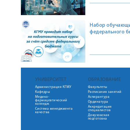
Набор обучающих
федерального б
УНИВЕРСИТЕТ
ОБРАЗОВАНИЕ
Администрация КГМУ
Факультеты
Кафедры
Расписания занятий
Медико-
Аспирантура
фармацевтический
Ординатура
колледж
Аккредитация
Система менеджмента
специалистов
качества
Довузовская
подготовка