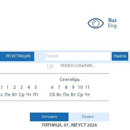
Rus
Eng
РЕГИСТРАЦИЯ
Сентябрь
31
1
2
3
4
5
6
7
8
9
10
11
Вс
Пн
Вт
Ср
Чт
Пт
Сб
Вс
Пн
Вт
Ср
Чт
Сегодня
Скоро
ПЯТНИЦА, 07, АВГУСТ 2026