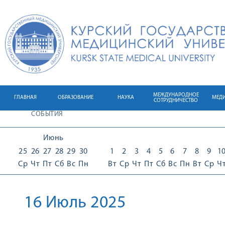
МЕЖДУНАРОДНОЕ
ГЛАВНАЯ
ОБРАЗОВАНИЕ
НАУКА
МЕД
СОТРУДНИЧЕСТВО
СОБЫТИЯ
Июнь
25
26
27
28
29
30
1
2
3
4
5
6
7
8
9
1
Ср
Чт
Пт
Сб
Вс
Пн
Вт
Ср
Чт
Пт
Сб
Вс
Пн
Вт
Ср
Ч
16 Июль 2025