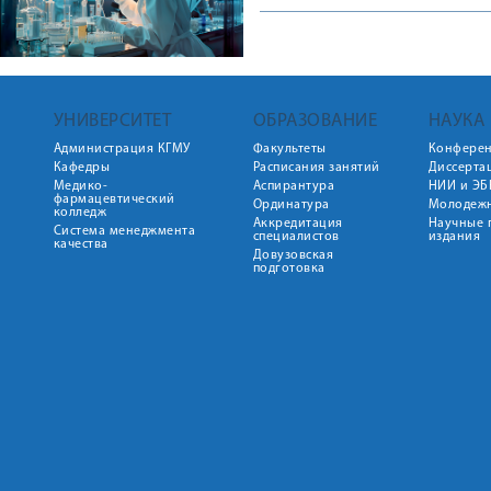
УНИВЕРСИТЕТ
ОБРАЗОВАНИЕ
НАУКА
Администрация КГМУ
Факультеты
Конфере
Кафедры
Расписания занятий
Диссерта
Медико-
Аспирантура
НИИ и ЭБ
фармацевтический
Ординатура
Молодежн
колледж
Аккредитация
Научные 
Система менеджмента
специалистов
издания
качества
Довузовская
подготовка