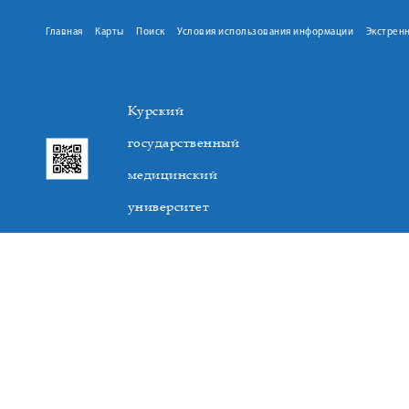
Главная
Карты
Поиск
Условия использования информации
Экстрен
Курский
государственный
медицинский
университет