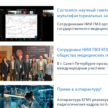
Состоялся научный симп
мультифакториальных з
Сотрудниками НИИ ГМЭ орг
государственного медицинс
Сотрудники НИИ ГМЭ КГМУ
общества медицинских г
В г. Санкт-Петербурге прох
международным участием - 
сообщества
Прием в аспирантуру!
Аспирантура КГМУ реализуе
педагогических кадров по 