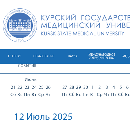
МЕЖДУНАРОДНОЕ
ГЛАВНАЯ
ОБРАЗОВАНИЕ
НАУКА
МЕД
СОТРУДНИЧЕСТВО
СОБЫТИЯ
Июнь
21
22
23
24
25
26
27
28
29
30
1
2
3
4
5
6
Сб
Вс
Пн
Вт
Ср
Чт
Пт
Сб
Вс
Пн
Вт
Ср
Чт
Пт
Сб
Вс
12 Июль 2025