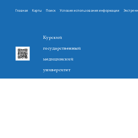
Главная
Карты
Поиск
Условия использования информации
Экстрен
Курский
государственный
медицинский
университет