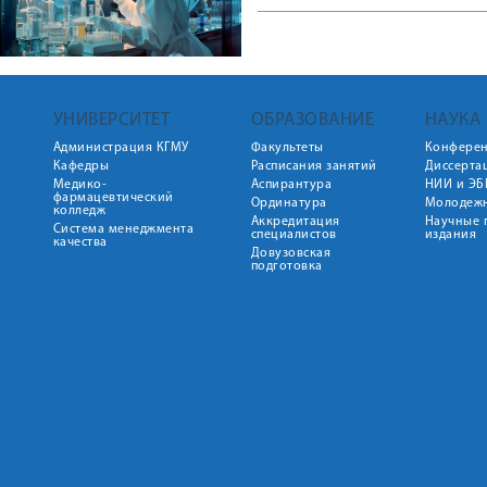
УНИВЕРСИТЕТ
ОБРАЗОВАНИЕ
НАУКА
Администрация КГМУ
Факультеты
Конфере
Кафедры
Расписания занятий
Диссерта
Медико-
Аспирантура
НИИ и ЭБ
фармацевтический
Ординатура
Молодежн
колледж
Аккредитация
Научные 
Система менеджмента
специалистов
издания
качества
Довузовская
подготовка