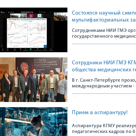
Состоялся научный симп
мультифакториальных з
Сотрудниками НИИ ГМЭ орг
государственного медицинс
Сотрудники НИИ ГМЭ КГМУ
общества медицинских г
В г. Санкт-Петербурге прох
международным участием - 
сообщества
Прием в аспирантуру!
Аспирантура КГМУ реализуе
педагогических кадров по 