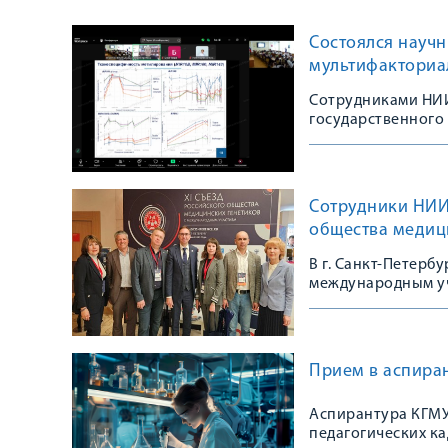
Состоялся научн
мультифакториа
Сотрудниками НИИ
государственного
Сотрудники НИИ 
общества медиц
В г. Санкт-Петерб
международным уч
сообщества
Прием в аспиран
Аспирантура КГМУ
педагогических к