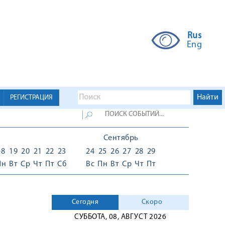
Rus
Eng
РЕГИСТРАЦИЯ
Сентябрь
18
19
20
21
22
23
24
25
26
27
28
29
Пн
Вт
Ср
Чт
Пт
Сб
Вс
Пн
Вт
Ср
Чт
Пт
Сегодня
Скоро
СУББОТА, 08, АВГУСТ 2026