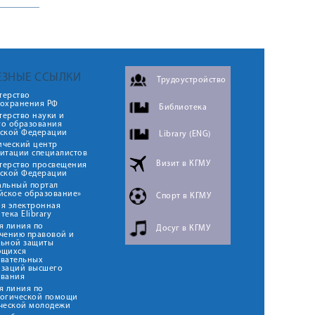
ЕЗНЫЕ ССЫЛКИ
Трудоустройство
терство
оохранения РФ
Библиотека
ерство науки и
го образования
йской Федерации
Library (ENG)
ический центр
итации специалистов
Визит в КГМУ
терство просвещения
йской Федерации
альный портал
йское образование»
Спорт в КГМУ
я электронная
тека Elibrary
я линия по
Досуг в КГМУ
чению правовой и
льной защиты
ющихся
овательных
изаций высшего
ования
я линия по
логической помощи
ческой молодежи