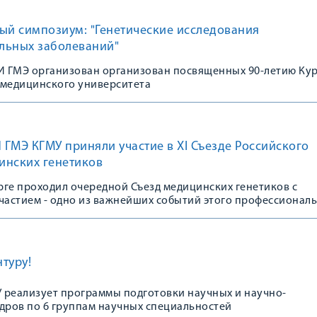
ый симпозиум: "Генетические исследования
льных заболеваний"
 ГМЭ организован организован посвященных 90-летию Ку
 медицинского университета
ГМЭ КГМУ приняли участие в XI Съезде Российского
инских генетиков
урге проходил очередной Съезд медицинских генетиков с
астием - одно из важнейших событий этого профессионал
туру!
 реализует программы подготовки научных и научно-
адров по 6 группам научных специальностей