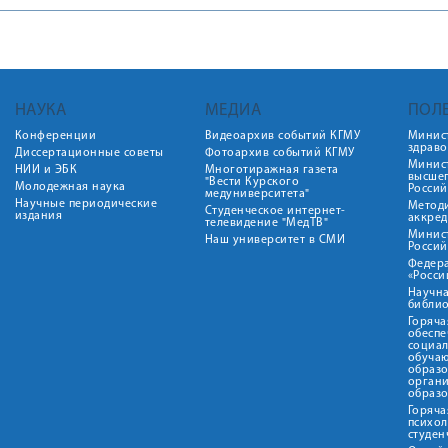
НАУКА
МЕДИА
ПОЛ
Конференции
Видеоархив событий КГМУ
Минис
здрав
Диссертационные советы
Фотоархив событий КГМУ
Минист
НИИ и ЭБК
Многотиражная газета
высше
"Вести Курского
Молодежная наука
Росси
медуниверситета"
Научные периодические
Метод
Студенческое интернет-
издания
аккред
телевидение "МедТВ"
Минис
Наш университет в СМИ
Росси
Федер
«Росси
Научна
библио
Горяча
обеспе
социа
обуча
образ
орган
образ
Горяча
психо
студен