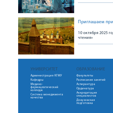
Приглашаем прин
10 октября 2025 г
чтения»
УНИВЕРСИТЕТ
ОБРАЗОВАНИЕ
Администрация КГМУ
Факультеты
Кафедры
Расписания занятий
Медико-
Аспирантура
фармацевтический
Ординатура
колледж
Аккредитация
Система менеджмента
специалистов
качества
Довузовская
подготовка