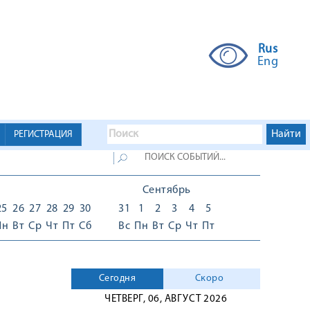
Rus
Eng
РЕГИСТРАЦИЯ
Сентябрь
25
26
27
28
29
30
31
1
2
3
4
5
Пн
Вт
Ср
Чт
Пт
Сб
Вс
Пн
Вт
Ср
Чт
Пт
Сегодня
Скоро
ЧЕТВЕРГ, 06, АВГУСТ 2026