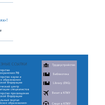
ях»!
е
ЕЗНЫЕ ССЫЛКИ
Трудоустройство
терство
оохранения РФ
Библиотека
ерство науки и
го образования
йской Федерации
Library (ENG)
ический центр
итации специалистов
Визит в КГМУ
терство просвещения
йской Федерации
альный портал
йское образование»
Спорт в КГМУ