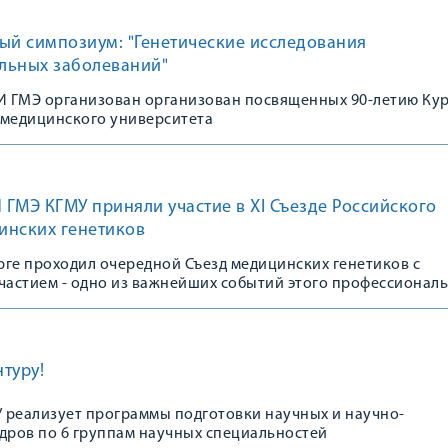
ый симпозиум: "Генетические исследования
льных заболеваний"
 ГМЭ организован организован посвященных 90-летию Ку
 медицинского университета
ГМЭ КГМУ приняли участие в XI Съезде Российского
инских генетиков
урге проходил очередной Съезд медицинских генетиков с
астием - одно из важнейших событий этого профессионал
туру!
 реализует программы подготовки научных и научно-
адров по 6 группам научных специальностей