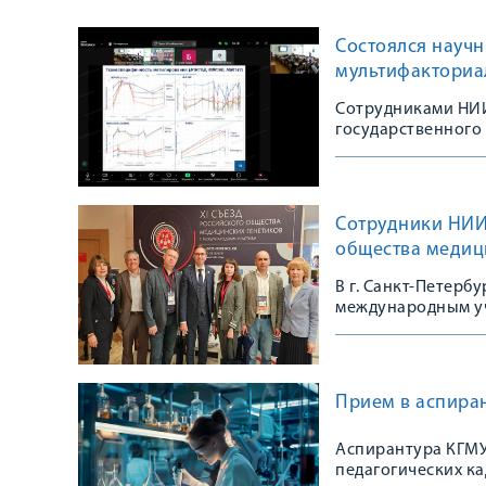
Состоялся научн
мультифакториа
Сотрудниками НИИ
государственного
Сотрудники НИИ 
общества медиц
В г. Санкт-Петерб
международным уч
сообщества
Прием в аспиран
Аспирантура КГМУ
педагогических к