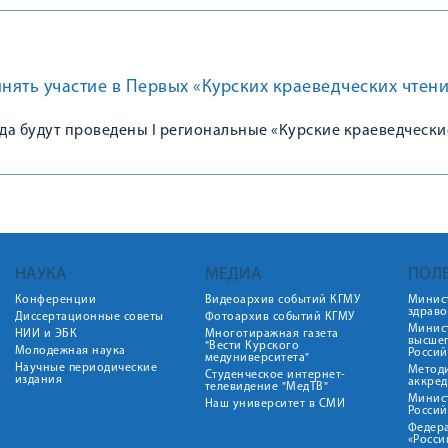
ять участие в Первых «Курских краеведческих чтени
ода будут проведены I региональные «Курские краеведчески
НАУКА
МЕДИА
ПОЛ
Конференции
Видеоархив событий КГМУ
Минис
здрав
Диссертационные советы
Фотоархив событий КГМУ
Минист
НИИ и ЭБК
Многотиражная газета
высше
"Вести Курского
Молодежная наука
Росси
медуниверситета"
Научные периодические
Метод
Студенческое интернет-
издания
аккред
телевидение "МедТВ"
Минис
Наш университет в СМИ
Росси
Федер
«Росси