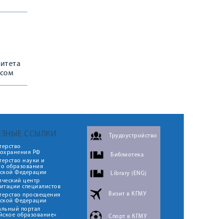
ситета
ссом
ЕЗНЫЕ ССЫЛКИ
Трудоустройство
терство
оохранения РФ
Библиотека
ерство науки и
го образования
йской Федерации
Library (ENG)
ический центр
итации специалистов
Визит в КГМУ
терство просвещения
йской Федерации
альный портал
йское образование»
Спорт в КГМУ