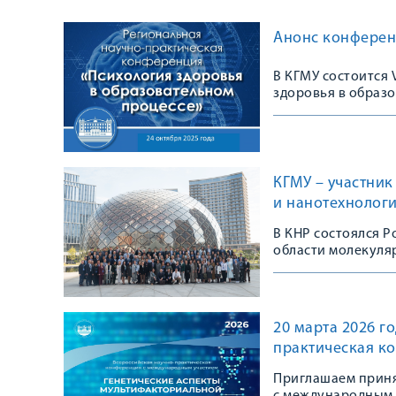
Анонс конферен
В КГМУ состоится
здоровья в образ
КГМУ – участни
и нанотехнолог
В КНР состоялся 
области молекуля
20 марта 2026 г
практическая к
Приглашаем приня