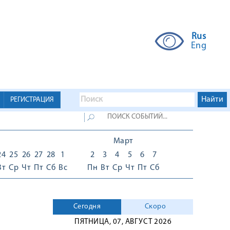
Rus
Eng
РЕГИСТРАЦИЯ
Март
24
25
26
27
28
1
2
3
4
5
6
7
Вт
Ср
Чт
Пт
Сб
Вс
Пн
Вт
Ср
Чт
Пт
Сб
Сегодня
Скоро
ПЯТНИЦА, 07, АВГУСТ 2026