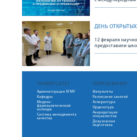
с международным 
ДЕНЬ ОТКРЫТЫХ
12 февраля научн
предоставили шко
осуществления на
УНИВЕРСИТЕТ
ОБРАЗОВАНИЕ
Администрация КГМУ
Факультеты
Кафедры
Расписания занятий
Медико-
Аспирантура
фармацевтический
Ординатура
колледж
Аккредитация
Система менеджмента
специалистов
качества
Довузовская
подготовка