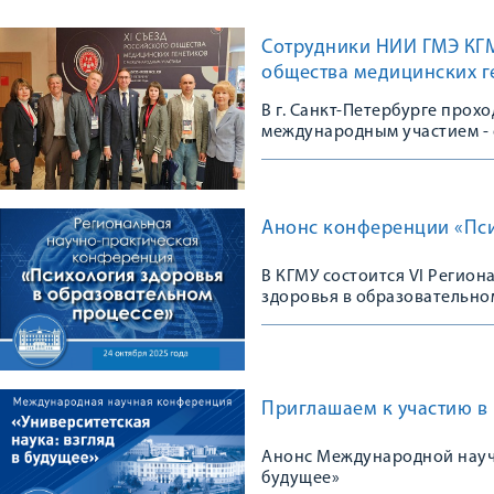
Сотрудники НИИ ГМЭ КГМУ
общества медицинских г
В г. Санкт-Петербурге прох
международным участием - 
сообщества
Анонс конференции «Пси
В КГМУ состоится VI Регио
здоровья в образовательно
Приглашаем к участию в
Анонс Международной научн
будущее»