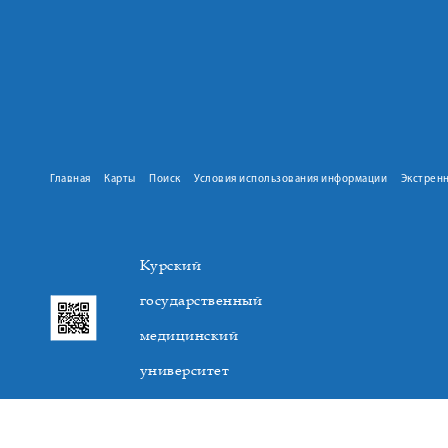
Главная
Карты
Поиск
Условия использования информации
Экстрен
Курский
государственный
медицинский
университет