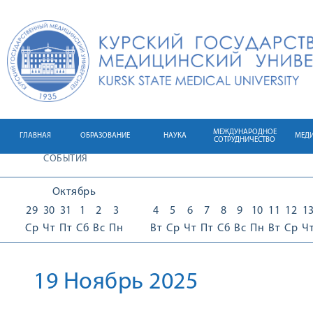
МЕЖДУНАРОДНОЕ
ГЛАВНАЯ
ОБРАЗОВАНИЕ
НАУКА
МЕД
СОТРУДНИЧЕСТВО
СОБЫТИЯ
Октябрь
29
30
31
1
2
3
4
5
6
7
8
9
10
11
12
1
Ср
Чт
Пт
Сб
Вс
Пн
Вт
Ср
Чт
Пт
Сб
Вс
Пн
Вт
Ср
Ч
19 Ноябрь 2025