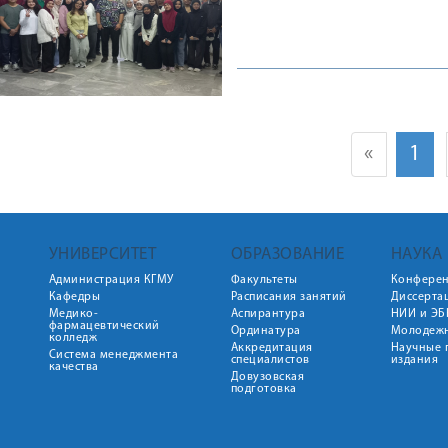
«
1
УНИВЕРСИТЕТ
ОБРАЗОВАНИЕ
НАУКА
Администрация КГМУ
Факультеты
Конфере
Кафедры
Расписания занятий
Диссерта
Медико-
Аспирантура
НИИ и ЭБ
фармацевтический
Ординатура
Молодежн
колледж
Аккредитация
Научные 
Система менеджмента
специалистов
издания
качества
Довузовская
подготовка