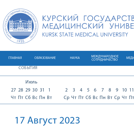
МЕЖДУНАРОДНОЕ
ГЛАВНАЯ
ОБРАЗОВАНИЕ
НАУКА
МЕД
СОТРУДНИЧЕСТВО
СОБЫТИЯ
Июль
27
28
29
30
31
1
2
3
4
5
6
7
8
9
10
1
Чт
Пт
Сб
Вс
Пн
Вт
Ср
Чт
Пт
Сб
Вс
Пн
Вт
Ср
Чт
П
17 Август 2023