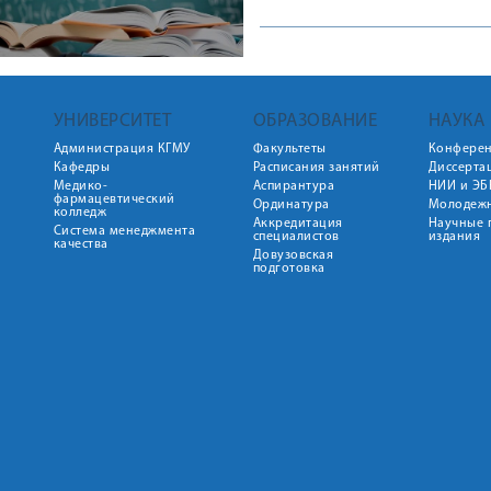
УНИВЕРСИТЕТ
ОБРАЗОВАНИЕ
НАУКА
Администрация КГМУ
Факультеты
Конфере
Кафедры
Расписания занятий
Диссерта
Медико-
Аспирантура
НИИ и ЭБ
фармацевтический
Ординатура
Молодежн
колледж
Аккредитация
Научные 
Система менеджмента
специалистов
издания
качества
Довузовская
подготовка