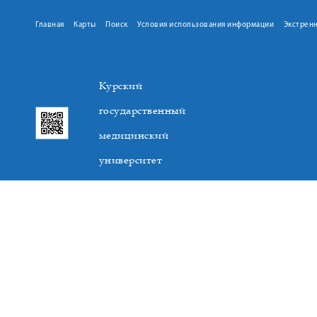
Главная
Карты
Поиск
Условия использования информации
Экстрен
Курский
государственный
медицинский
университет