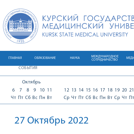
МЕЖДУНАРОДНОЕ
ГЛАВНАЯ
ОБРАЗОВАНИЕ
НАУКА
МЕД
СОТРУДНИЧЕСТВО
СОБЫТИЯ
Октябрь
6
7
8
9
10
11
12
13
14
15
16
17
18
19
20
2
Чт
Пт
Сб
Вс
Пн
Вт
Ср
Чт
Пт
Сб
Вс
Пн
Вт
Ср
Чт
П
27 Октябрь 2022