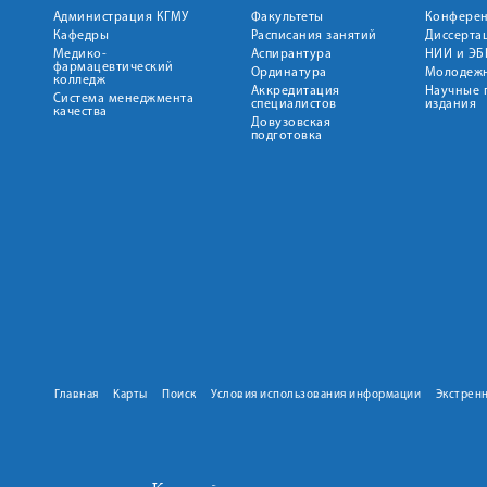
Администрация КГМУ
Факультеты
Конфере
Кафедры
Расписания занятий
Диссерта
Медико-
Аспирантура
НИИ и ЭБ
фармацевтический
Ординатура
Молодежн
колледж
Аккредитация
Научные 
Система менеджмента
специалистов
издания
качества
Довузовская
подготовка
Главная
Карты
Поиск
Условия использования информации
Экстрен