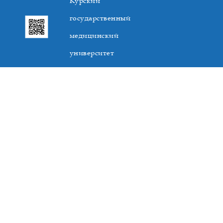
Курский
государственный
медицинский
университет