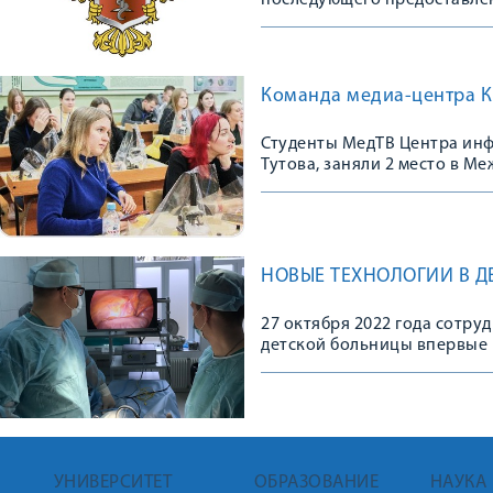
последующего предоставле
Команда медиа-центра К
Студенты МедТВ Центра ин
Тутова, заняли 2 место в М
(среди вузов ЦФО), предста
НОВЫЕ ТЕХНОЛОГИИ В Д
27 октября 2022 года сотр
детской больницы впервые 
УНИВЕРСИТЕТ
ОБРАЗОВАНИЕ
НАУКА